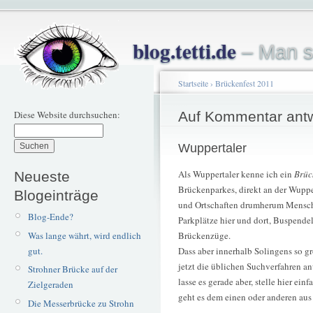
blog.tetti.de
– Man s
Startseite
›
Brückenfest 2011
Diese Website durchsuchen:
Auf Kommentar ant
Wuppertaler
Als Wuppertaler kenne ich ein
Brüc
Neueste
Brückenparkes, direkt an der Wupp
Blogeinträge
und Ortschaften drumherum Mensche
Blog-Ende?
Parkplätze hier und dort, Buspende
Was lange währt, wird endlich
Brückenzüge.
gut.
Dass aber innerhalb Solingens so gr
jetzt die üblichen Suchverfahren a
Strohner Brücke auf der
lasse es gerade aber, stelle hier ei
Zielgeraden
geht es dem einen oder anderen aus
Die Messerbrücke zu Strohn