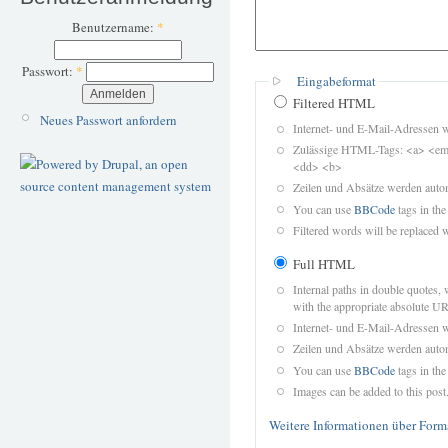
Benutzername:
*
Passwort:
*
Eingabeformat
Filtered HTML
Neues Passwort anfordern
Internet- und E-Mail-Adressen 
Zulässige HTML-Tags: <a> <em>
<dd> <b>
Zeilen und Absätze werden autom
You can use
BBCode
tags in the
Filtered words will be replaced w
Full HTML
Internal paths in double quotes, 
with the appropriate absolute URL
Internet- und E-Mail-Adressen 
Zeilen und Absätze werden autom
You can use
BBCode
tags in the
Images can be added to this post
Weitere Informationen über Form