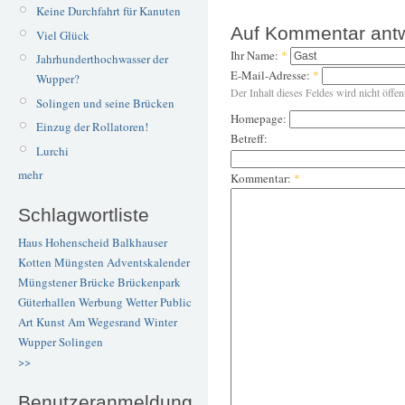
Keine Durchfahrt für Kanuten
Auf Kommentar ant
Viel Glück
Ihr Name:
*
Jahrhunderthochwasser der
E-Mail-Adresse:
*
Wupper?
Der Inhalt dieses Feldes wird nicht öffen
Solingen und seine Brücken
Homepage:
Einzug der Rollatoren!
Betreff:
Lurchi
mehr
Kommentar:
*
Schlagwortliste
Haus Hohenscheid
Balkhauser
Kotten
Müngsten
Adventskalender
Müngstener Brücke
Brückenpark
Güterhallen
Werbung
Wetter
Public
Art
Kunst
Am Wegesrand
Winter
Wupper
Solingen
>>
Benutzeranmeldung