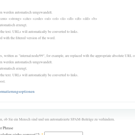
sen werden automatisch umgewandelt.
<em> <strong> <cite> <code> <ul> <ol> <li> <dl> <dt> <dd> <b>
utomatisch erzeugt.
 the text. URLs will automatically be converted to links.
d with the filtered version of the word.
es, written as "internal:node/99", for example, are replaced with the appropriate absolute URL or
sen werden automatisch umgewandelt.
utomatisch erzeugt.
 the text. URLs will automatically be converted to links.
ost.
ormatierungsoptionen
len, ob Sie ein Mensch sind und um automatisierte SPAM-Beiträge zu verhindern.
er Phrase
yalofow ojeba qoruxut“?:
*