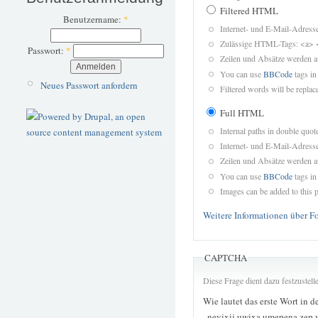
Filtered HTML
Benutzername:
*
Internet- und E-Mail-Adres
Zulässige HTML-Tags: <a> 
Passwort:
*
Zeilen und Absätze werden a
You can use
BBCode
tags in
Neues Passwort anfordern
Filtered words will be replace
Full HTML
Internal paths in double quot
Internet- und E-Mail-Adres
Zeilen und Absätze werden a
You can use
BBCode
tags in
Images can be added to this p
Weitere Informationen über F
CAPTCHA
Diese Frage dient dazu festzustel
Wie lautet das erste Wort in d
„neyixij uwixa umepena zep 