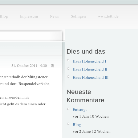
Blog
Impressum
News
Solingen
www.tetti.de
Dies und das
Haus Hohenscheid I
31. Oktober 2011 - 9:30 – 鷹
Haus Hohenscheid II
er, unterhalb der Müngstener
Haus Hohenscheid III
r und dort, Buspendelverkehr,
Neueste
hren anwenden, mir
Kommentare
eicht geht es dem einen oder
Entsorgt
vor 1 Jahr 10 Wochen
Blog
vor 2 Jahre 12 Wochen