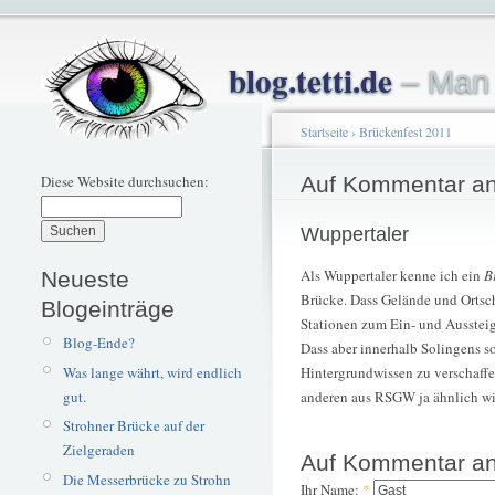
blog.tetti.de
– Man 
Startseite
›
Brückenfest 2011
Diese Website durchsuchen:
Auf Kommentar an
Wuppertaler
Als Wuppertaler kenne ich ein
B
Neueste
Brücke. Dass Gelände und Ortsc
Blogeinträge
Stationen zum Ein- und Ausstei
Blog-Ende?
Dass aber innerhalb Solingens so
Was lange währt, wird endlich
Hintergrundwissen zu verschaffen
gut.
anderen aus RSGW ja ähnlich wi
Strohner Brücke auf der
Zielgeraden
Auf Kommentar an
Die Messerbrücke zu Strohn
Ihr Name:
*