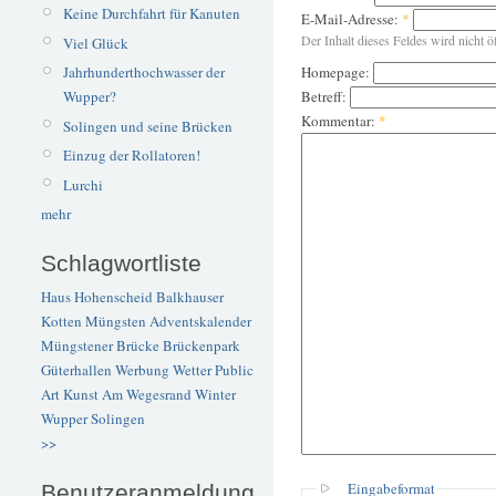
Keine Durchfahrt für Kanuten
E-Mail-Adresse:
*
Der Inhalt dieses Feldes wird nicht ö
Viel Glück
Homepage:
Jahrhunderthochwasser der
Betreff:
Wupper?
Kommentar:
*
Solingen und seine Brücken
Einzug der Rollatoren!
Lurchi
mehr
Schlagwortliste
Haus Hohenscheid
Balkhauser
Kotten
Müngsten
Adventskalender
Müngstener Brücke
Brückenpark
Güterhallen
Werbung
Wetter
Public
Art
Kunst
Am Wegesrand
Winter
Wupper
Solingen
>>
Eingabeformat
Benutzeranmeldung