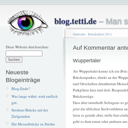
blog.tetti.de
– Man s
Startseite
›
Brückenfest 2011
Diese Website durchsuchen:
Auf Kommentar ant
Wuppertaler
Als Wuppertaler kenne ich ein
Brüc
Neueste
Brückenparkes, direkt an der Wupp
Blogeinträge
und Ortschaften drumherum Mensche
Blog-Ende?
Parkplätze hier und dort, Buspende
Was lange währt, wird endlich
Brückenzüge.
gut.
Dass aber innerhalb Solingens so gr
jetzt die üblichen Suchverfahren a
Strohner Brücke auf der
lasse es gerade aber, stelle hier ei
Zielgeraden
geht es dem einen oder anderen aus
Die Messerbrücke zu Strohn