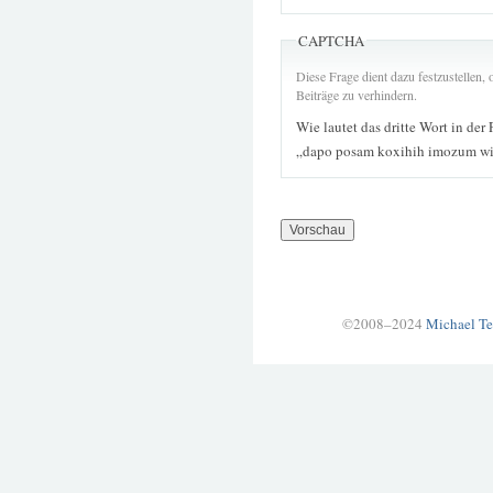
CAPTCHA
Diese Frage dient dazu festzustellen
Beiträge zu verhindern.
Wie lautet das dritte Wort in der
„dapo posam koxihih imozum wij
©2008–2024
Michael Te