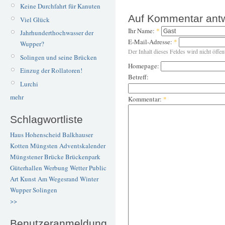
Keine Durchfahrt für Kanuten
Auf Kommentar ant
Viel Glück
Ihr Name:
*
Jahrhunderthochwasser der
E-Mail-Adresse:
*
Wupper?
Der Inhalt dieses Feldes wird nicht öffen
Solingen und seine Brücken
Homepage:
Einzug der Rollatoren!
Betreff:
Lurchi
mehr
Kommentar:
*
Schlagwortliste
Haus Hohenscheid
Balkhauser
Kotten
Müngsten
Adventskalender
Müngstener Brücke
Brückenpark
Güterhallen
Werbung
Wetter
Public
Art
Kunst
Am Wegesrand
Winter
Wupper
Solingen
>>
Benutzeranmeldung