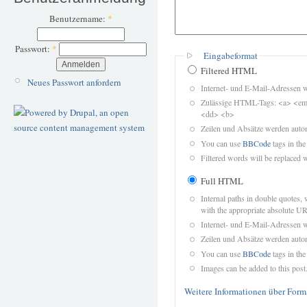
Benutzername:
*
Passwort:
*
Eingabeformat
Filtered HTML
Neues Passwort anfordern
Internet- und E-Mail-Adressen 
Zulässige HTML-Tags: <a> <em>
<dd> <b>
Zeilen und Absätze werden autom
You can use
BBCode
tags in the
Filtered words will be replaced w
Full HTML
Internal paths in double quotes, 
with the appropriate absolute URL
Internet- und E-Mail-Adressen 
Zeilen und Absätze werden autom
You can use
BBCode
tags in the
Images can be added to this post
Weitere Informationen über Form