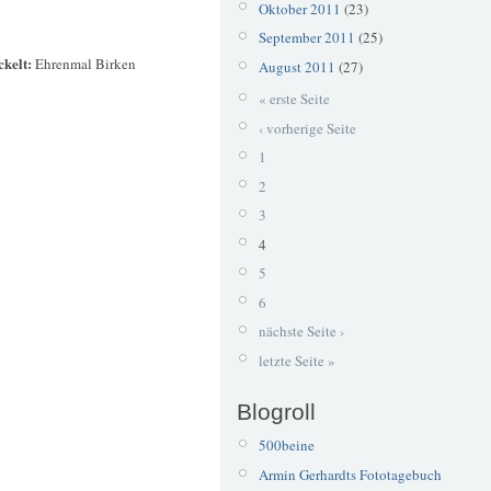
Oktober 2011
(23)
September 2011
(25)
ckelt:
Ehrenmal Birken
August 2011
(27)
« erste Seite
‹ vorherige Seite
1
2
3
4
5
6
nächste Seite ›
letzte Seite »
Blogroll
500beine
Armin Gerhardts Fototagebuch