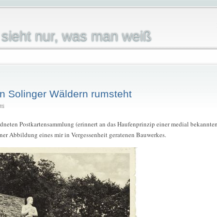
sieht nur, was man weiß
en Solinger Wäldern rumsteht
ti
rdneten Postkartensammlung (erinnert an das Haufenprinzip einer medial bekannte
iner Abbildung eines mir in Vergessenheit geratenen Bauwerkes.