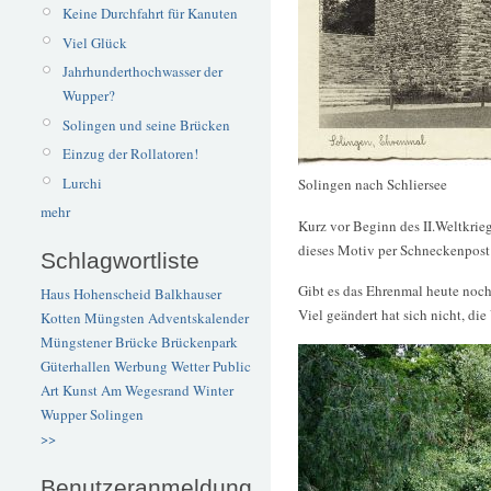
Keine Durchfahrt für Kanuten
Viel Glück
Jahrhunderthochwasser der
Wupper?
Solingen und seine Brücken
Einzug der Rollatoren!
Lurchi
Solingen nach Schliersee
mehr
Kurz vor Beginn des II.Weltkrie
dieses Motiv per Schneckenpost 
Schlagwortliste
Gibt es das Ehrenmal heute noch
Haus Hohenscheid
Balkhauser
Viel geändert hat sich nicht, die
Kotten
Müngsten
Adventskalender
Müngstener Brücke
Brückenpark
Güterhallen
Werbung
Wetter
Public
Art
Kunst
Am Wegesrand
Winter
Wupper
Solingen
>>
Benutzeranmeldung