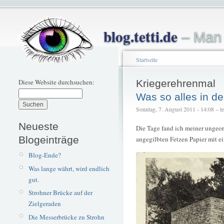
blog.tetti.de
– Man 
Startseite
Diese Website durchsuchen:
Kriegerehrenmal
Was so alles in d
Sonntag, 7. August 2011 - 14:08 – tet
Neueste
Die Tage fand ich meiner ungeo
Blogeinträge
angegilbten Fetzen Papier mit e
Blog-Ende?
Was lange währt, wird endlich
gut.
Strohner Brücke auf der
Zielgeraden
Die Messerbrücke zu Strohn