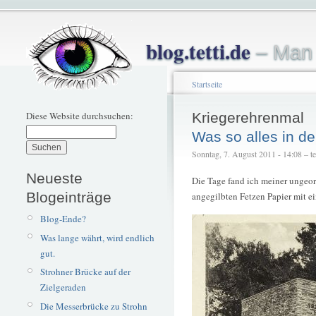
blog.tetti.de
– Man 
Startseite
Diese Website durchsuchen:
Kriegerehrenmal
Was so alles in d
Sonntag, 7. August 2011 - 14:08 – tet
Neueste
Die Tage fand ich meiner ungeo
Blogeinträge
angegilbten Fetzen Papier mit e
Blog-Ende?
Was lange währt, wird endlich
gut.
Strohner Brücke auf der
Zielgeraden
Die Messerbrücke zu Strohn