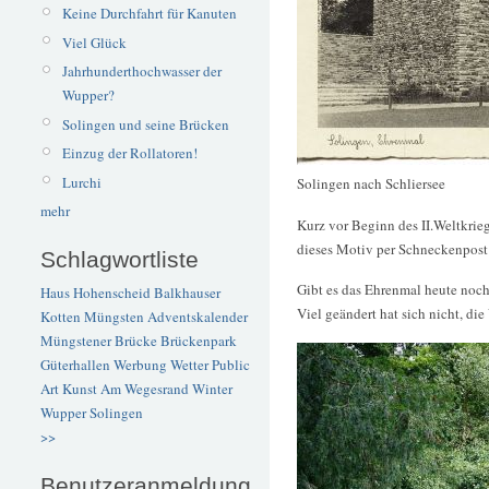
Keine Durchfahrt für Kanuten
Viel Glück
Jahrhunderthochwasser der
Wupper?
Solingen und seine Brücken
Einzug der Rollatoren!
Lurchi
Solingen nach Schliersee
mehr
Kurz vor Beginn des II.Weltkrie
dieses Motiv per Schneckenpost 
Schlagwortliste
Gibt es das Ehrenmal heute noch
Haus Hohenscheid
Balkhauser
Viel geändert hat sich nicht, die
Kotten
Müngsten
Adventskalender
Müngstener Brücke
Brückenpark
Güterhallen
Werbung
Wetter
Public
Art
Kunst
Am Wegesrand
Winter
Wupper
Solingen
>>
Benutzeranmeldung