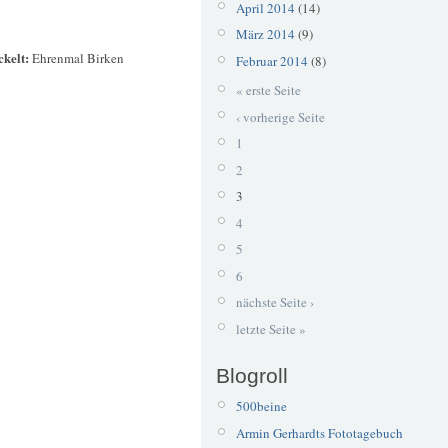
April 2014
(14)
März 2014
(9)
ckelt:
Ehrenmal Birken
Februar 2014
(8)
« erste Seite
‹ vorherige Seite
1
2
3
4
5
6
nächste Seite ›
letzte Seite »
Blogroll
500beine
Armin Gerhardts Fototagebuch