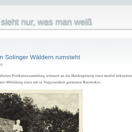
sieht nur, was man weiß
en Solinger Wäldern rumsteht
ti
rdneten Postkartensammlung (erinnert an das Haufenprinzip einer medial bekannte
iner Abbildung eines mir in Vergessenheit geratenen Bauwerkes.