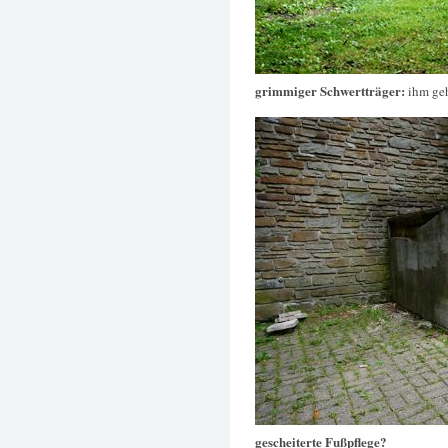
grimmiger Schwertträger:
ihm geh
gescheiterte Fußpflege?