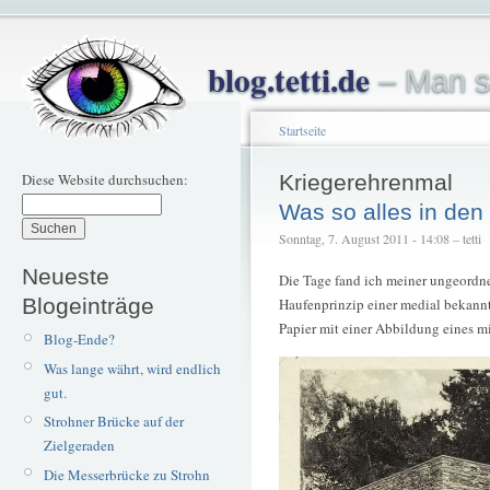
blog.tetti.de
– Man s
Startseite
Diese Website durchsuchen:
Kriegerehrenmal
Was so alles in den
Sonntag, 7. August 2011 - 14:08 – tetti
Neueste
Die Tage fand ich meiner ungeordn
Blogeinträge
Haufenprinzip einer medial bekann
Papier mit einer Abbildung eines m
Blog-Ende?
Was lange währt, wird endlich
gut.
Strohner Brücke auf der
Zielgeraden
Die Messerbrücke zu Strohn