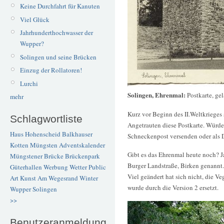
Keine Durchfahrt für Kanuten
Viel Glück
Jahrhunderthochwasser der
Wupper?
Solingen und seine Brücken
Einzug der Rollatoren!
Lurchi
Solingen, Ehrenmal:
Postkarte, ge
mehr
Kurz vor Beginn des II.Weltkrieges 
Schlagwortliste
Angetrauten diese Postkarte. Würd
Haus Hohenscheid
Balkhauser
Schneckenpost versenden oder als D
Kotten
Müngsten
Adventskalender
Gibt es das Ehrenmal heute noch? J
Müngstener Brücke
Brückenpark
Burger Landstraße, Birken genannt.
Güterhallen
Werbung
Wetter
Public
Viel geändert hat sich nicht, die Ve
Art
Kunst
Am Wegesrand
Winter
wurde durch die Version 2 ersetzt.
Wupper
Solingen
>>
Benutzeranmeldung