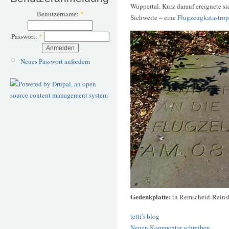
Wuppertal. Kurz darauf ereignete si
Benutzername:
*
Sichweite – eine
Flugzeugkatastro
Passwort:
*
Neues Passwort anfordern
Gedenkplatte:
in Remscheid-Reins
tetti's blog
Neuen Kommentar schreiben