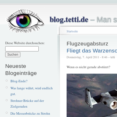
blog.tetti.de
– Man s
Startseite
Diese Website durchsuchen:
Flugzeugabsturz
Fliegt das Warzens
Donnerstag, 7. April 2011 - 8:46 – tetti
Neueste
Wenn es nicht gerade abstürzt?
Blogeinträge
Blog-Ende?
Was lange währt, wird endlich
gut.
Strohner Brücke auf der
Zielgeraden
Die Messerbrücke zu Strohn