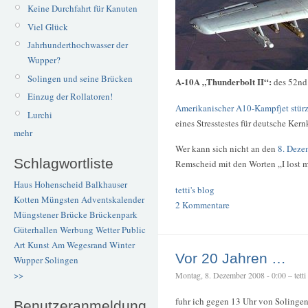
Keine Durchfahrt für Kanuten
Viel Glück
Jahrhunderthochwasser der
Wupper?
Solingen und seine Brücken
A-10A „Thunderbolt II“:
des 52nd
Einzug der Rollatoren!
Amerikanischer A10-Kampfjet stürzt
Lurchi
eines Stresstestes für deutsche Ker
mehr
Wer kann sich nicht an den
8. Deze
Schlagwortliste
Remscheid mit den Worten „I lost 
Haus Hohenscheid
Balkhauser
tetti's blog
Kotten
Müngsten
Adventskalender
2 Kommentare
Müngstener Brücke
Brückenpark
Güterhallen
Werbung
Wetter
Public
Art
Kunst
Am Wegesrand
Winter
Vor 20 Jahren …
Wupper
Solingen
>>
Montag, 8. Dezember 2008 - 0:00 – tetti
fuhr ich gegen 13 Uhr von Solinge
Benutzeranmeldung