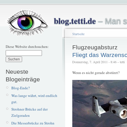
blog.tetti.de
– Man s
Startseite
Diese Website durchsuchen:
Flugzeugabsturz
Fliegt das Warzens
Donnerstag, 7. April 2011 - 8:46 – tetti
Neueste
Wenn es nicht gerade abstürzt?
Blogeinträge
Blog-Ende?
Was lange währt, wird endlich
gut.
Strohner Brücke auf der
Zielgeraden
Die Messerbrücke zu Strohn