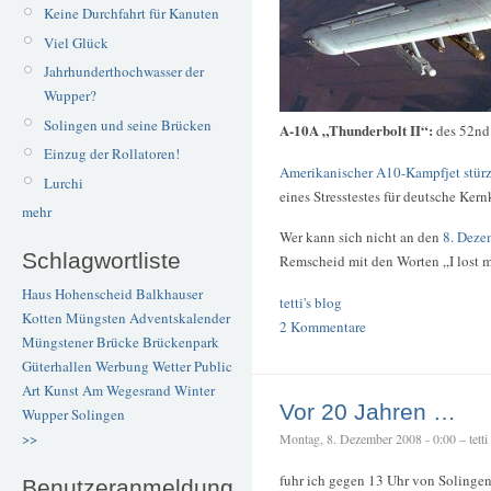
Keine Durchfahrt für Kanuten
Viel Glück
Jahrhunderthochwasser der
Wupper?
Solingen und seine Brücken
A-10A „Thunderbolt II“:
des 52nd
Einzug der Rollatoren!
Amerikanischer A10-Kampfjet stürzt
Lurchi
eines Stresstestes für deutsche Ker
mehr
Wer kann sich nicht an den
8. Deze
Schlagwortliste
Remscheid mit den Worten „I lost 
Haus Hohenscheid
Balkhauser
tetti's blog
Kotten
Müngsten
Adventskalender
2 Kommentare
Müngstener Brücke
Brückenpark
Güterhallen
Werbung
Wetter
Public
Art
Kunst
Am Wegesrand
Winter
Vor 20 Jahren …
Wupper
Solingen
>>
Montag, 8. Dezember 2008 - 0:00 – tetti
fuhr ich gegen 13 Uhr von Solinge
Benutzeranmeldung