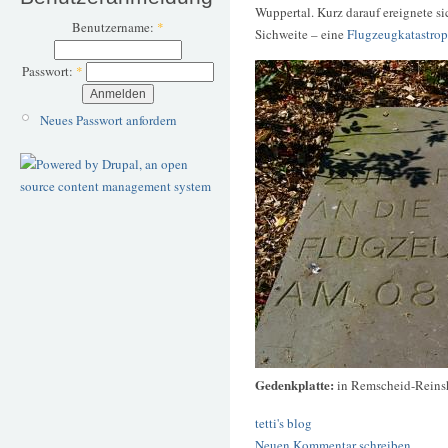
Wuppertal. Kurz darauf ereignete si
Benutzername:
*
Sichweite – eine
Flugzeugkatastro
Passwort:
*
Neues Passwort anfordern
Gedenkplatte:
in Remscheid-Reins
tetti's blog
Neuen Kommentar schreiben