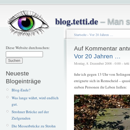
blog.tetti.de
– Man s
Startseite
›
Vor 20 Jahren …
Diese Website durchsuchen:
Auf Kommentar ant
Vor 20 Jahren …
Montag, 8. Dezember 2008 - 0:00 – tetti
Neueste
fuhr ich gegen 13 Uhr von Solinge
Blogeinträge
ereignete sich in Remscheid – quasi
sieben Personen ihr Leben ließen:
Blog-Ende?
Was lange währt, wird endlich
gut.
Strohner Brücke auf der
Zielgeraden
Die Messerbrücke zu Strohn