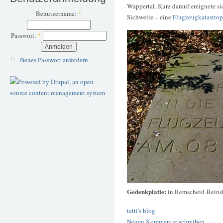
Wuppertal. Kurz darauf ereignete si
Benutzername:
*
Sichweite – eine
Flugzeugkatastro
Passwort:
*
Neues Passwort anfordern
Gedenkplatte:
in Remscheid-Reins
tetti's blog
Neuen Kommentar schreiben