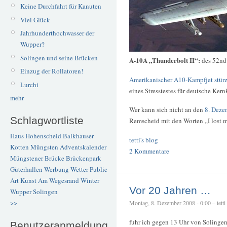
Keine Durchfahrt für Kanuten
Viel Glück
Jahrhunderthochwasser der
Wupper?
Solingen und seine Brücken
A-10A „Thunderbolt II“:
des 52nd
Einzug der Rollatoren!
Amerikanischer A10-Kampfjet stürzt
Lurchi
eines Stresstestes für deutsche Ker
mehr
Wer kann sich nicht an den
8. Deze
Schlagwortliste
Remscheid mit den Worten „I lost 
Haus Hohenscheid
Balkhauser
tetti's blog
Kotten
Müngsten
Adventskalender
2 Kommentare
Müngstener Brücke
Brückenpark
Güterhallen
Werbung
Wetter
Public
Art
Kunst
Am Wegesrand
Winter
Vor 20 Jahren …
Wupper
Solingen
>>
Montag, 8. Dezember 2008 - 0:00 – tetti
fuhr ich gegen 13 Uhr von Solinge
Benutzeranmeldung