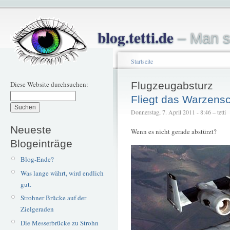
blog.tetti.de
– Man s
Startseite
Diese Website durchsuchen:
Flugzeugabsturz
Fliegt das Warzens
Donnerstag, 7. April 2011 - 8:46 – tetti
Neueste
Wenn es nicht gerade abstürzt?
Blogeinträge
Blog-Ende?
Was lange währt, wird endlich
gut.
Strohner Brücke auf der
Zielgeraden
Die Messerbrücke zu Strohn