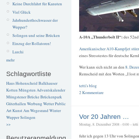
Keine Durchfahrt für Kanuten
Viel Glück
Jahrhunderthochwasser der
Wupper?
Solingen und seine Brücken
A-10A „Thunderbolt II“:
des 52nd
Einzug der Rollatoren!
Amerikanischer A10-Kampfjet stürzt
Lurchi
eines Stresstestes für deutsche Ker
mehr
Wer kann sich nicht an den
8. Deze
Schlagwortliste
Remscheid mit den Worten „I lost 
Haus Hohenscheid
Balkhauser
tetti's blog
Kotten
Müngsten
Adventskalender
2 Kommentare
Müngstener Brücke
Brückenpark
Güterhallen
Werbung
Wetter
Public
Art
Kunst
Am Wegesrand
Winter
Vor 20 Jahren …
Wupper
Solingen
>>
Montag, 8. Dezember 2008 - 0:00 – tetti
fuhr ich gegen 13 Uhr von Solinge
Benutzeranmeldung