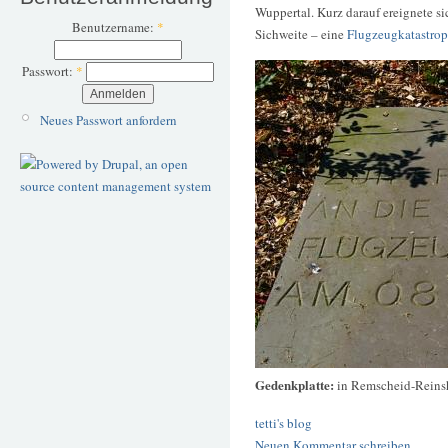
Wuppertal. Kurz darauf ereignete si
Benutzername:
*
Sichweite – eine
Flugzeugkatastro
Passwort:
*
Neues Passwort anfordern
Gedenkplatte:
in Remscheid-Reins
tetti's blog
Neuen Kommentar schreiben