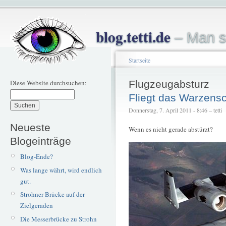
blog.tetti.de
– Man s
Startseite
Diese Website durchsuchen:
Flugzeugabsturz
Fliegt das Warzens
Donnerstag, 7. April 2011 - 8:46 – tetti
Neueste
Wenn es nicht gerade abstürzt?
Blogeinträge
Blog-Ende?
Was lange währt, wird endlich
gut.
Strohner Brücke auf der
Zielgeraden
Die Messerbrücke zu Strohn