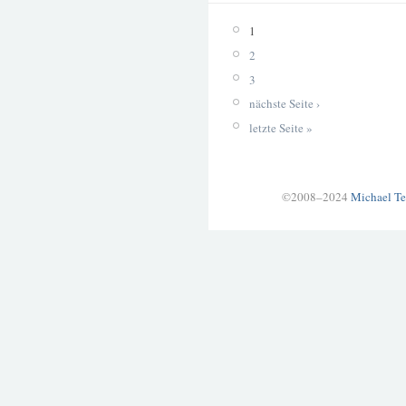
1
2
3
nächste Seite ›
letzte Seite »
©2008–2024
Michael Te