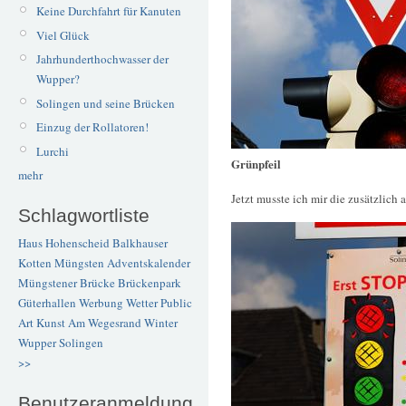
Keine Durchfahrt für Kanuten
Viel Glück
Jahrhunderthochwasser der
Wupper?
Solingen und seine Brücken
Einzug der Rollatoren!
Lurchi
Grünpfeil
mehr
Jetzt musste ich mir die zusätzlich
Schlagwortliste
Haus Hohenscheid
Balkhauser
Kotten
Müngsten
Adventskalender
Müngstener Brücke
Brückenpark
Güterhallen
Werbung
Wetter
Public
Art
Kunst
Am Wegesrand
Winter
Wupper
Solingen
>>
Benutzeranmeldung