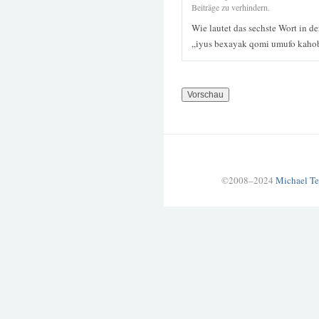
Beiträge zu verhindern.
Wie lautet das sechste Wort in d
„iyus bexayak qomi umufo kahob
©2008–2024
Michael Te