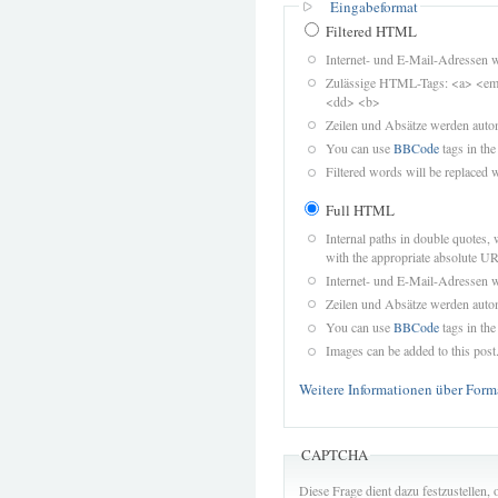
Eingabeformat
Filtered HTML
Internet- und E-Mail-Adressen 
Zulässige HTML-Tags: <a> <em>
<dd> <b>
Zeilen und Absätze werden autom
You can use
BBCode
tags in the
Filtered words will be replaced w
Full HTML
Internal paths in double quotes, 
with the appropriate absolute URL
Internet- und E-Mail-Adressen 
Zeilen und Absätze werden autom
You can use
BBCode
tags in the
Images can be added to this post
Weitere Informationen über Form
CAPTCHA
Diese Frage dient dazu festzustellen