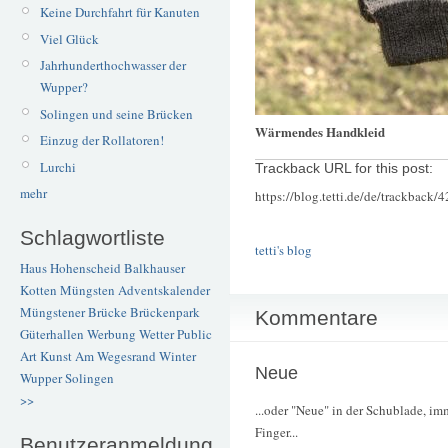
Keine Durchfahrt für Kanuten
Viel Glück
Jahrhunderthochwasser der
Wupper?
Solingen und seine Brücken
Wärmendes Handkleid
Einzug der Rollatoren!
Lurchi
Trackback URL for this post:
mehr
https://blog.tetti.de/de/trackback/
Schlagwortliste
tetti's blog
Haus Hohenscheid
Balkhauser
Kotten
Müngsten
Adventskalender
Müngstener Brücke
Brückenpark
Kommentare
Güterhallen
Werbung
Wetter
Public
Art
Kunst
Am Wegesrand
Winter
Neue
Wupper
Solingen
>>
...oder "Neue" in der Schublade, im
Finger...
Benutzeranmeldung