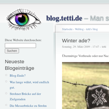
blog.tetti.de
– Man s
Startseite
›
Weblog
›
tetti's blog
Diese Website durchsuchen:
Winter ade?
Sonntag, 29. März 2009 - 17:47 – tetti
Übermütige Vorfreude oder nur Nac
Neueste
Blogeinträge
Blog-Ende?
Was lange währt, wird endlich
gut.
Strohner Brücke auf der
Zielgeraden
Die Messerbrücke zu Strohn