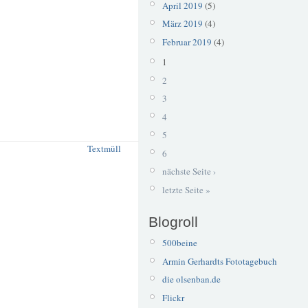
April 2019
(5)
März 2019
(4)
Februar 2019
(4)
1
2
3
4
5
Textmüll
6
nächste Seite ›
letzte Seite »
Blogroll
500beine
Armin Gerhardts Fototagebuch
die olsenban.de
Flickr