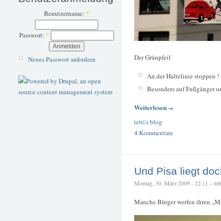
Benutzername:
*
Passwort:
*
Der Grünpfeil
Neues Passwort anfordern
An der Haltelinie stoppen ! 
Besonders auf Fußgänger un
Weiterlesen -»
tetti's blog
4 Kommentare
Und Pisa liegt doc
Montag, 30. März 2009 - 22:11 – tett
Manche Bürger werfen ihren „M