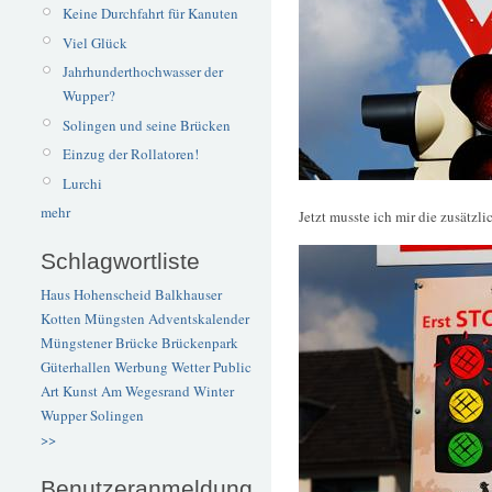
Keine Durchfahrt für Kanuten
Viel Glück
Jahrhunderthochwasser der
Wupper?
Solingen und seine Brücken
Einzug der Rollatoren!
Lurchi
mehr
Jetzt musste ich mir die zusätzl
Schlagwortliste
Haus Hohenscheid
Balkhauser
Kotten
Müngsten
Adventskalender
Müngstener Brücke
Brückenpark
Güterhallen
Werbung
Wetter
Public
Art
Kunst
Am Wegesrand
Winter
Wupper
Solingen
>>
Benutzeranmeldung