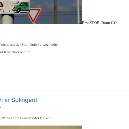
Erst STOP! Dann GO
(nicht mit der Sichtlinie verwechseln)
d Radfahrer achten !
h in Solingen!
i
üll“ aus dem Fenster oder Balkon …