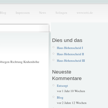
Blog
Impressum
News
Solingen
www.tetti.de
Dies und das
Haus Hohenscheid I
Haus Hohenscheid II
Haus Hohenscheid III
s Abbiegen Richtung Krahenhöhe
Neueste
Kommentare
Entsorgt
vor 1 Jahr 10 Wochen
Blog
vor 2 Jahre 12 Wochen