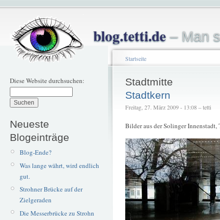
blog.tetti.de
– Man s
Startseite
Diese Website durchsuchen:
Stadtmitte
Stadtkern
Freitag, 27. März 2009 - 13:08 – tetti
Neueste
Bilder aus der Solinger Innenstadt, 
Blogeinträge
Blog-Ende?
Was lange währt, wird endlich
gut.
Strohner Brücke auf der
Zielgeraden
Die Messerbrücke zu Strohn