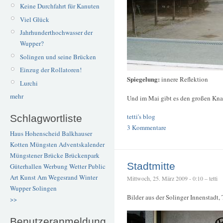
Keine Durchfahrt für Kanuten
Viel Glück
Jahrhunderthochwasser der
Wupper?
Solingen und seine Brücken
Einzug der Rollatoren!
Spiegelung:
innere Reflektion
Lurchi
mehr
Und im Mai gibt es den großen Knal
tetti's blog
Schlagwortliste
3 Kommentare
Haus Hohenscheid
Balkhauser
Kotten
Müngsten
Adventskalender
Müngstener Brücke
Brückenpark
Stadtmitte
Güterhallen
Werbung
Wetter
Public
Art
Kunst
Am Wegesrand
Winter
Mittwoch, 25. März 2009 - 0:10 – tetti
Wupper
Solingen
Bilder aus der Solinger Innenstadt, 
>>
Benutzeranmeldung