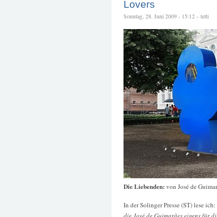
Lovers
Sonntag, 28. Juni 2009 - 15:12 – tetti
Die Liebenden:
von José de Guima
In der Solinger Presse (ST) lese ich:
die José de Guimarães eigens für di