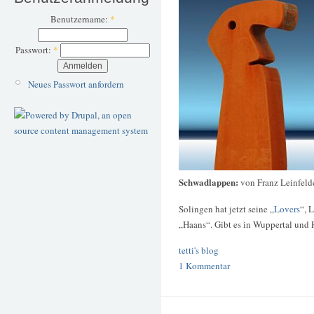
Benutzername:
*
Passwort:
*
Neues Passwort anfordern
Schwadlappen:
von Franz Leinfelde
Solingen hat jetzt seine „
Lovers
“, 
„Haans“. Gibt es in Wuppertal und
tetti's blog
1 Kommentar