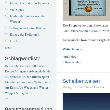
Keine Durchfahrt für Kanuten
Viel Glück
Jahrhunderthochwasser der
Wupper?
Eye-Poppers:
aus dem Automaten
Solingen und seine Brücken
Laut
Deutschlandradio Kultur
vom F
Einzug der Rollatoren!
Europäische Kommission rügt Chi
Lurchi
mehr
Weiterlesen -»
tetti's blog
Schlagwortliste
3 Kommentare
Haus Hohenscheid
Balkhauser
Kotten
Müngsten
Adventskalender
Müngstener Brücke
Brückenpark
Scheibenwelten
Güterhallen
Werbung
Wetter
Public
Montag, 29. Juni 2009 - 9:45 – tetti
Art
Kunst
Am Wegesrand
Winter
Wupper
Solingen
>>
Benutzeranmeldung