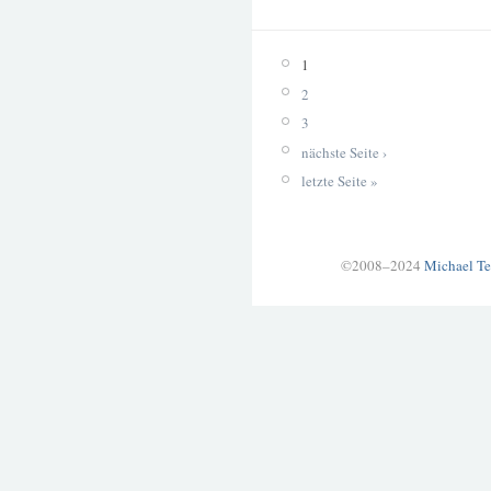
1
2
3
nächste Seite ›
letzte Seite »
©2008–2024
Michael Te