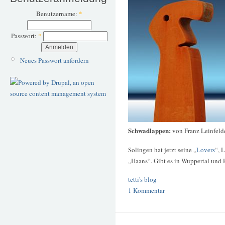
Benutzername:
*
Passwort:
*
Neues Passwort anfordern
Schwadlappen:
von Franz Leinfelde
Solingen hat jetzt seine „
Lovers
“, 
„Haans“. Gibt es in Wuppertal und
tetti's blog
1 Kommentar