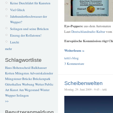
Keine Durchfahrt für Kanuten
Viel Glück
Jahrhunderthochwasser der
Wupper?
Eye-Poppers:
aus dem Automaten
Solingen und seine Brücken
Laut
Deutschlandradio Kultur
vom F
Einzug der Rollatoren!
Europäische Kommission rügt Chi
Lurchi
mehr
Weiterlesen -»
tetti's blog
Schlagwortliste
3 Kommentare
Haus Hohenscheid
Balkhauser
Kotten
Müngsten
Adventskalender
Müngstener Brücke
Brückenpark
Scheibenwelten
Güterhallen
Werbung
Wetter
Public
Montag, 29. Juni 2009 - 9:45 – tetti
Art
Kunst
Am Wegesrand
Winter
Wupper
Solingen
>>
Benutzeranmeldung