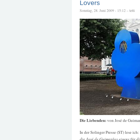
Lovers
Sonntag, 28. Juni 2009 - 15:12 – tetti
Die Liebenden:
von José de Guima
In der Solinger Presse (ST) lese ich:
die José de Guimarães eigens für di