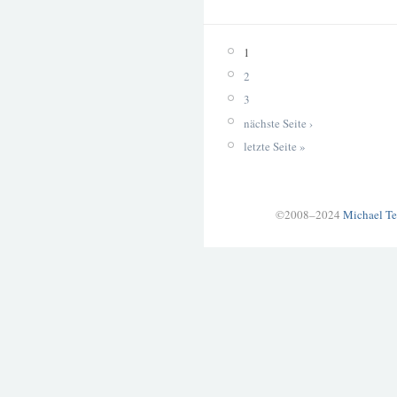
1
2
3
nächste Seite ›
letzte Seite »
©2008–2024
Michael Te