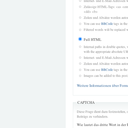
Internet- und E-Mail-Adressen 
Zulässige HTML-Tags: <a> <em>
<dd> <b>
Zeilen und Absätze werden autom
You can use
BBCode
tags in the
Filtered words will be replaced w
Full HTML
Internal paths in double quotes, 
with the appropriate absolute URL
Internet- und E-Mail-Adressen 
Zeilen und Absätze werden autom
You can use
BBCode
tags in the
Images can be added to this post
Weitere Informationen über Form
CAPTCHA
Diese Frage dient dazu festzustellen
Beiträge zu verhindern.
Wie lautet das dritte Wort in der