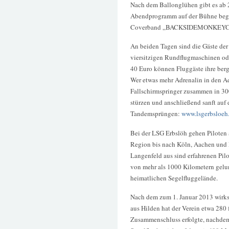
Nach dem Ballonglühen gibt es ab
Abendprogramm auf der Bühne begi
Coverband „BACKSIDEMONKEYC
An beiden Tagen sind die Gäste de
viersitzigen Rundflugmaschinen od
40 Euro können Fluggäste ihre berg
Wer etwas mehr Adrenalin in den A
Fallschirmspringer zusammen in 30
stürzen und anschließend sanft au
Tandemsprüngen:
www.lsgerbsloeh.
Bei der LSG Erbslöh gehen Piloten
Region bis nach Köln, Aachen und 
Langenfeld aus sind erfahrenen Pil
von mehr als 1000 Kilometern gelu
heimatlichen Segelfluggelände.
Nach dem zum 1. Januar 2013 wirk
aus Hilden hat der Verein etwa 280 
Zusammenschluss erfolgte, nachdem