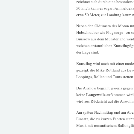
zeichnet sich durch eine besonders
50 km/h kann es sogar Fernmeldeka
etwa 50 Meter, zur Landung kaum m
Neben den Oldtimern des Motor- un
Hubschrauber wie Flugzeuge - zu se
Brüssow aus dem Münsterland werde
welchen erstaunlichen Kunstflugfig
der Lage sind.
Kunstflug wird auch mit einer mod
gezeigt, die Mike Rottland aus Le
Loopings, Rollen und Turns steuert
Die Airshow beginnt jeweils gegen 
Langeweile
keine
aufkommen wird. 
wird aus Rücksicht auf die Anwohne
Am späten Nachmittag und am Abe
Einsatz, die zu kurzen Fahrten sta
Musik mit romantischem Ballonglüh