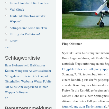
Keine Durchfahrt für Kanuten
Viel Glück
Jahrhunderthochwasser der
Wupper?
Solingen und seine Brücken
Einzug der Rollatoren!
Lurchi
Flug-Oldtimer
mehr
Spektakulären Kunstflug mit histo
Schlagwortliste
Kunstflugmaschinen, mit Modellfl
natürlich Flugvorführungen mit Seg
Haus Hohenscheid
Balkhauser
Flugplatzfestes der Luftsportgrupp
Kotten
Müngsten
Adventskalender
Sonntag, 7. / 8. September. Wer wil
Müngstener Brücke
Brückenpark
einem Rundflug aus der Vogelperspe
Güterhallen
Werbung
Wetter
Public
eine der Rundflugmaschinen oder ei
Art
Kunst
Am Wegesrand
Winter
Preise für die Rundflüge beginnen 
Wupper
Solingen
Metern Höhe mit einem Sprungmaster
>>
stürzen, den freien Fall genießen u
(
Anmeldung zum Tandemsprung
).
Benutzeranmeldung