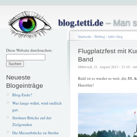
blog.tetti.de
– Man s
Startseite
›
Weblog
›
tetti's blog
Diese Website durchsuchen:
Flugplatzfest mit Ku
Band
Mittwoch, 21. August 2013 - 21:10 – tet
Neueste
33. A
Bald ist es wieder so weit, die
Blogeinträge
Haustüre!
Blog-Ende?
Was lange währt, wird endlich
gut.
Strohner Brücke auf der
Zielgeraden
Die Messerbrücke zu Strohn