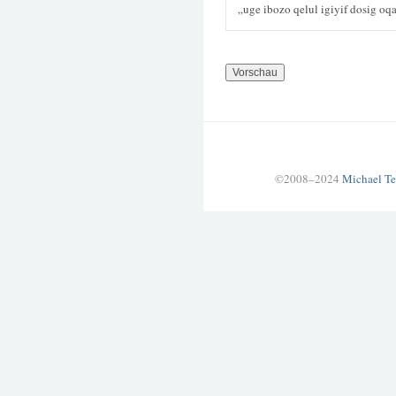
„uge ibozo qelul igiyif dosig o
©2008–2024
Michael Te