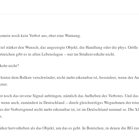
lgemein noch kein Verbot aus, eher eine Warnung.
 viel stärker den Wunsch, das angezeigte Objekt, die Handlung oder die phys. Größ
reichen gibt es in allen Lebenslagen -- nur im Straßenverkehr nicht.
kehr nicht?
t hinter dem Balken verschwindet, nicht mehr erkennbar ist, besonders, wenn der Au
itet.
hr noch das inverse Signal anbringen, nämlich das Aufheben des Verbotes. Und da
 wenn auch, zumindest in Deutschland -- durch gleichzeitiges Wegnehmen der rote
s der Verbotsgrund nicht mehr erkennbar ist, ist im Deutschland nunmal so. Die 'k
n.
tärker hervorheben als das Objekt, um das es geht. In Bereichen, in denen die BG zus