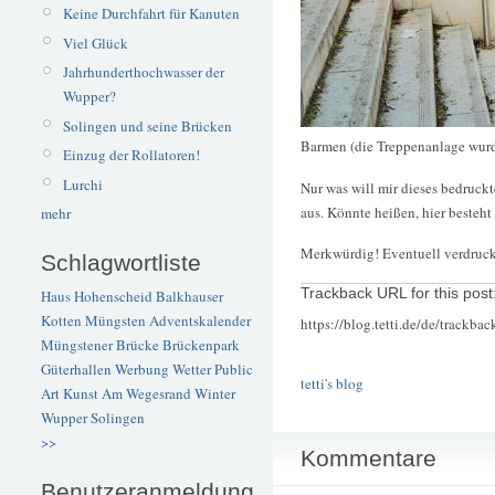
Keine Durchfahrt für Kanuten
Viel Glück
Jahrhunderthochwasser der
Wupper?
Solingen und seine Brücken
Barmen (die Treppenanlage wurd
Einzug der Rollatoren!
Lurchi
Nur was will mir dieses bedruck
aus. Könnte heißen, hier besteht
mehr
Merkwürdig! Eventuell verdruc
Schlagwortliste
Trackback URL for this post
Haus Hohenscheid
Balkhauser
Kotten
Müngsten
Adventskalender
https://blog.tetti.de/de/trackba
Müngstener Brücke
Brückenpark
Güterhallen
Werbung
Wetter
Public
tetti's blog
Art
Kunst
Am Wegesrand
Winter
Wupper
Solingen
>>
Kommentare
Benutzeranmeldung