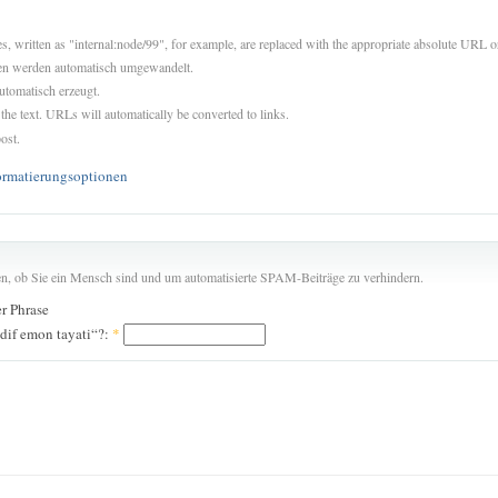
es, written as "internal:node/99", for example, are replaced with the appropriate absolute URL or
sen werden automatisch umgewandelt.
utomatisch erzeugt.
 the text. URLs will automatically be converted to links.
ost.
ormatierungsoptionen
len, ob Sie ein Mensch sind und um automatisierte SPAM-Beiträge zu verhindern.
er Phrase
odif emon tayati“?:
*