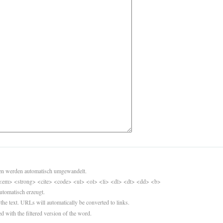
sen werden automatisch umgewandelt.
<em> <strong> <cite> <code> <ul> <ol> <li> <dl> <dt> <dd> <b>
utomatisch erzeugt.
 the text. URLs will automatically be converted to links.
d with the filtered version of the word.