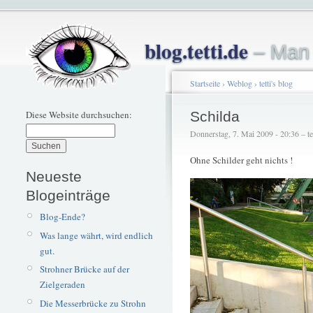
blog.tetti.de
– Man 
Startseite
›
Weblog
›
tetti's blog
Diese Website durchsuchen:
Schilda
Donnerstag, 7. Mai 2009 - 20:36 – tet
Ohne Schilder geht nichts !
Neueste
Blogeinträge
Blog-Ende?
Was lange währt, wird endlich
gut.
Strohner Brücke auf der
Zielgeraden
Die Messerbrücke zu Strohn