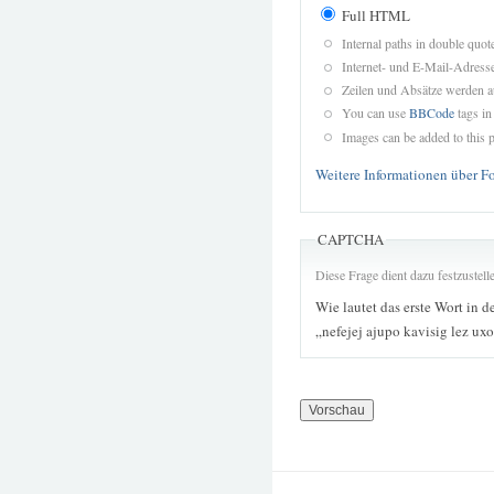
Full HTML
Internal paths in double quot
Internet- und E-Mail-Adres
Zeilen und Absätze werden a
You can use
BBCode
tags in
Images can be added to this p
Weitere Informationen über F
CAPTCHA
Diese Frage dient dazu festzustel
Wie lautet das erste Wort in d
„nefejej ajupo kavisig lez ux