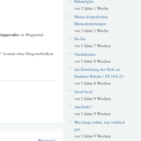
Krümelglas
vor 3 Jahre 1 Woche
Meine körperlichen
Herausforderungen
vor 3 Jahre 1 Woche
 Wupperufer:
in Wuppertal-
No-Go
vor 3 Jahre 7 Wochen
nger“ kommt ohne Diagonalbalken
Vandalismus
vor 3 Jahre 8 Wochen
zur Zerstörung der Stele an
Strohner Brücke / ST 10.6.23
vor 3 Jahre 8 Wochen
Good luck!
vor 3 Jahre 9 Wochen
Am Ende?
vor 3 Jahre 9 Wochen
Was lange währt, war wirklich
Schilda
gut.
Ufer
vor 3 Jahre 9 Wochen
Wuppertal