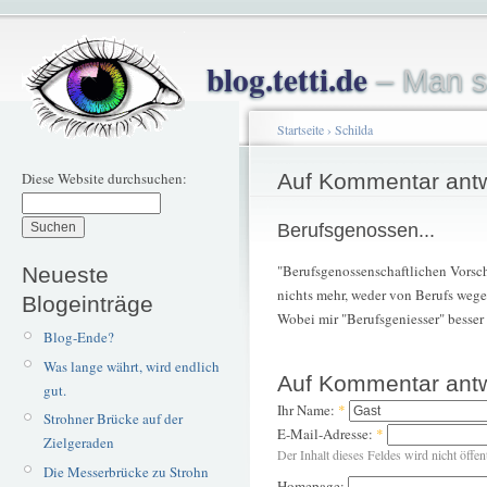
blog.tetti.de
– Man s
Startseite
›
Schilda
Diese Website durchsuchen:
Auf Kommentar ant
Berufsgenossen...
"Berufsgenossenschaftlichen Vorsch
Neueste
nichts mehr, weder von Berufs wegen
Blogeinträge
Wobei mir "Berufsgeniesser" besser 
Blog-Ende?
Was lange währt, wird endlich
Auf Kommentar ant
gut.
Ihr Name:
*
Strohner Brücke auf der
E-Mail-Adresse:
*
Zielgeraden
Der Inhalt dieses Feldes wird nicht öffen
Die Messerbrücke zu Strohn
Homepage: