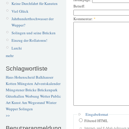
Keine Durchfahrt für Kanuten
Betreff:
Viel Glück
Kommentar:
*
Jahrhunderthochwasser der
Wupper?
Solingen und seine Brücken
Einzug der Rollatoren!
Lurchi
mehr
Schlagwortliste
Haus Hohenscheid
Balkhauser
Kotten
Müngsten
Adventskalender
Müngstener Brücke
Brückenpark
Güterhallen
Werbung
Wetter
Public
Art
Kunst
Am Wegesrand
Winter
Wupper
Solingen
Eingabeformat
>>
Filtered HTML
Benutzeranmeldung
Internet- und E-Mail-Adressen 