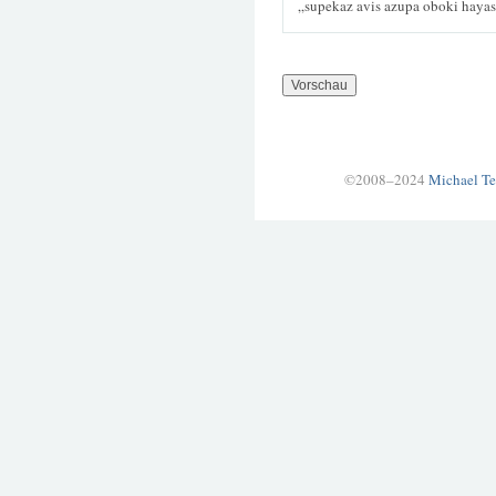
„supekaz avis azupa oboki haya
©2008–2024
Michael Te