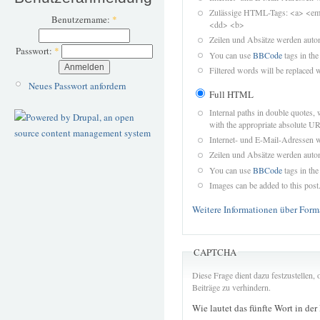
Zulässige HTML-Tags: <a> <em>
Benutzername:
*
<dd> <b>
Zeilen und Absätze werden autom
Passwort:
*
You can use
BBCode
tags in the
Filtered words will be replaced w
Neues Passwort anfordern
Full HTML
Internal paths in double quotes, 
with the appropriate absolute URL
Internet- und E-Mail-Adressen 
Zeilen und Absätze werden autom
You can use
BBCode
tags in the
Images can be added to this post
Weitere Informationen über Form
CAPTCHA
Diese Frage dient dazu festzustellen
Beiträge zu verhindern.
Wie lautet das fünfte Wort in der