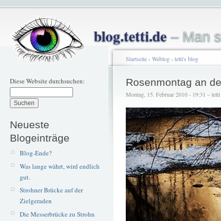
blog.tetti.de
– Man s
Startseite
›
Weblog
›
tetti's blog
Diese Website durchsuchen:
Rosenmontag an de
Montag, 15. Februar 2010 - 19:31 – tetti
Neueste
Blogeinträge
Blog-Ende?
Was lange währt, wird endlich
gut.
Strohner Brücke auf der
Zielgeraden
Die Messerbrücke zu Strohn