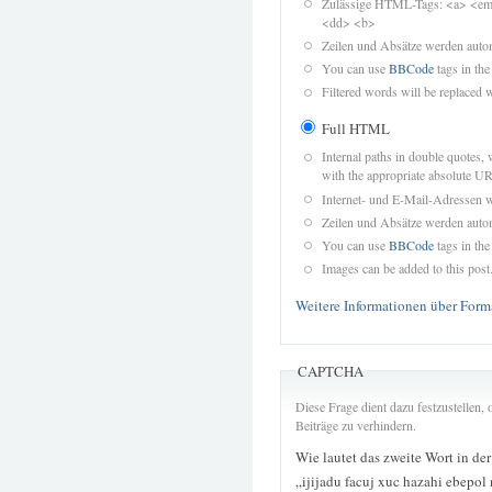
Zulässige HTML-Tags: <a> <em>
<dd> <b>
Zeilen und Absätze werden autom
You can use
BBCode
tags in the
Filtered words will be replaced w
Full HTML
Internal paths in double quotes, 
with the appropriate absolute URL
Internet- und E-Mail-Adressen 
Zeilen und Absätze werden autom
You can use
BBCode
tags in the
Images can be added to this post
Weitere Informationen über Form
CAPTCHA
Diese Frage dient dazu festzustellen
Beiträge zu verhindern.
Wie lautet das zweite Wort in de
„ijijadu facuj xuc hazahi ebepol