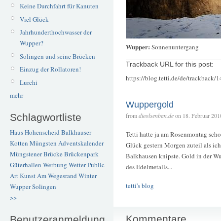
Keine Durchfahrt für Kanuten
Viel Glück
Jahrhunderthochwasser der
Wupper?
Wupper:
Sonnenuntergang
Solingen und seine Brücken
Trackback URL for this post:
Einzug der Rollatoren!
https://blog.tetti.de/de/trackback/
Lurchi
mehr
Wuppergold
Schlagwortliste
from
dieolsenban.de
on 18. Februar 201
Haus Hohenscheid
Balkhauser
Tetti hatte ja am Rosenmontag sch
Kotten
Müngsten
Adventskalender
Glück gestern Morgen zuteil als ic
Müngstener Brücke
Brückenpark
Balkhausen knipste. Gold in der W
Güterhallen
Werbung
Wetter
Public
des Edelmetalls...
Art
Kunst
Am Wegesrand
Winter
tetti's blog
Wupper
Solingen
>>
Kommentare
Benutzeranmeldung