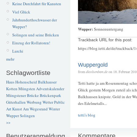
Keine Durchfahrt für Kanuten
Viel Glück
Jahrhunderthochwasser der
Wupper?
Wupper:
Sonnenuntergang
Solingen und seine Brücken
Trackback URL for this post:
Einzug der Rollatoren!
https://blog.tetti.de/de/trackback/
Lurchi
mehr
Wuppergold
Schlagwortliste
from
dieolsenban.de
on 18. Februar 201
Haus Hohenscheid
Balkhauser
Tetti hatte ja am Rosenmontag sch
Kotten
Müngsten
Adventskalender
Glück gestern Morgen zuteil als ic
Müngstener Brücke
Brückenpark
Balkhausen knipste. Gold in der W
Güterhallen
Werbung
Wetter
Public
des Edelmetalls...
Art
Kunst
Am Wegesrand
Winter
tetti's blog
Wupper
Solingen
>>
Kommentare
Benutzeranmeldung