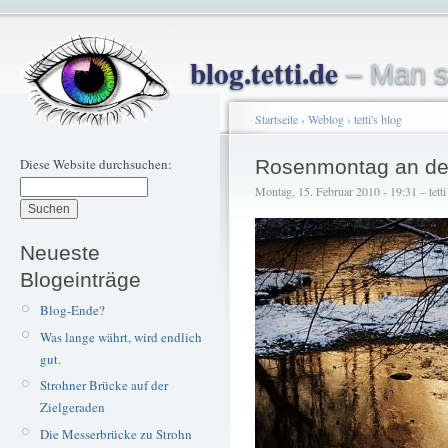
blog.tetti.de
– Man s
Startseite
›
Weblog
›
tetti's blog
Diese Website durchsuchen:
Rosenmontag an de
Montag, 15. Februar 2010 - 19:31 – tetti
Neueste
Blogeinträge
Blog-Ende?
Was lange währt, wird endlich
gut.
Strohner Brücke auf der
Zielgeraden
Die Messerbrücke zu Strohn