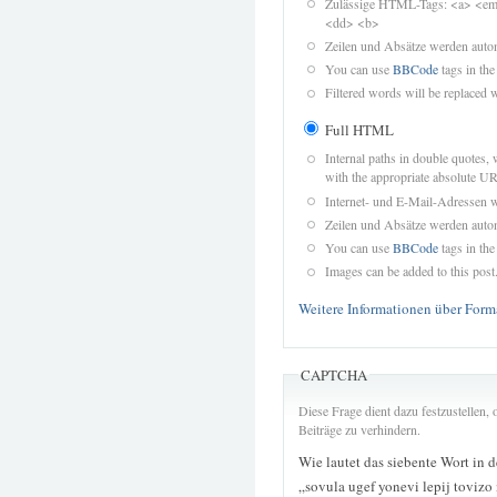
Zulässige HTML-Tags: <a> <em>
<dd> <b>
Zeilen und Absätze werden autom
You can use
BBCode
tags in the
Filtered words will be replaced w
Full HTML
Internal paths in double quotes, 
with the appropriate absolute URL
Internet- und E-Mail-Adressen 
Zeilen und Absätze werden autom
You can use
BBCode
tags in the
Images can be added to this post
Weitere Informationen über Form
CAPTCHA
Diese Frage dient dazu festzustellen
Beiträge zu verhindern.
Wie lautet das siebente Wort in 
„sovula ugef yonevi lepij toviz