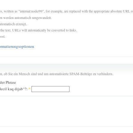
es, written as "internal:node/99", for example, are replaced with the appropriate absolute URL or
sen werden automatisch umgewandelt.
utomatisch erzeugt.
 the text. URLs will automatically be converted to links.
ost.
ormatierungsoptionen
len, ob Sie ein Mensch sind und um automatisierte SPAM-Beiträge zu verhindern.
 der Phrase
ecil kaq dijab“?:
*