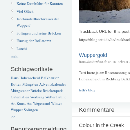
Keine Durchfahrt für Kanuten
Viel Glück
Jahrhunderthochwasser der
Wupper?
Trackback URL for this post
Solingen und seine Brücken
https://blog.tetti.de/de/trackba
Einzug der Rollatoren!
Lurchi
Wuppergold
mehr
from
dieolsenban.de
on 18. Februar 
Schlagwortliste
Tetti hatte ja am Rosenmontag s
Haus Hohenscheid
Balkhauser
Hohenscheidt in Richtung Balkha
Kotten
Müngsten
Adventskalender
tetti's blog
Müngstener Brücke
Brückenpark
Güterhallen
Werbung
Wetter
Public
Art
Kunst
Am Wegesrand
Winter
Kommentare
Wupper
Solingen
>>
Colour in the Creek
Benutzeranmeldung