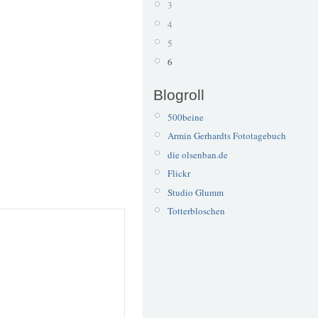
3
4
5
6
Blogroll
500beine
Armin Gerhardts Fototagebuch
die olsenban.de
Flickr
Studio Glumm
Totterbloschen