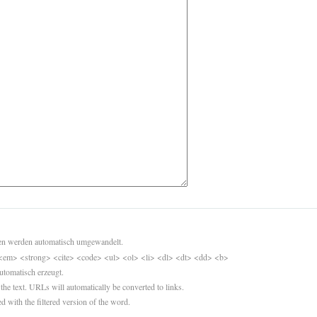
sen werden automatisch umgewandelt.
<em> <strong> <cite> <code> <ul> <ol> <li> <dl> <dt> <dd> <b>
utomatisch erzeugt.
 the text. URLs will automatically be converted to links.
d with the filtered version of the word.