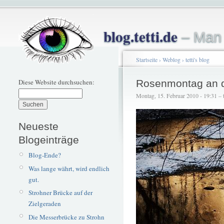
blog.tetti.de
– Man 
Startseite
›
Weblog
›
tetti's blog
Diese Website durchsuchen:
Rosenmontag an 
Montag, 15. Februar 2010 - 19:31 – t
Neueste
Blogeinträge
Blog-Ende?
Was lange währt, wird endlich
gut.
Strohner Brücke auf der
Zielgeraden
Die Messerbrücke zu Strohn