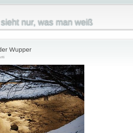
sieht nur, was man weiß
der Wupper
etti