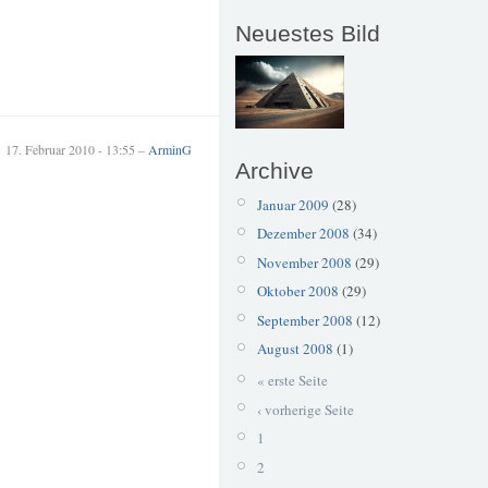
Neuestes Bild
17. Februar 2010 - 13:55 –
ArminG
Archive
Januar 2009
(28)
Dezember 2008
(34)
November 2008
(29)
Oktober 2008
(29)
September 2008
(12)
August 2008
(1)
« erste Seite
‹ vorherige Seite
1
2