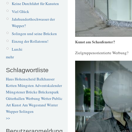
Keine Durchfahrt für Kanuten
Viel Glück
Jahrhunderthochwasser der
Wupper?
Solingen und seine Brücken
Einzug der Rollatoren!
Kunst am Schaufenster?
Lurchi
Zielgruppenorientierte Werbung?
mehr
Schlagwortliste
Haus Hohenscheid
Balkhauser
Kotten
Müngsten
Adventskalender
Müngstener Brücke
Brückenpark
Güterhallen
Werbung
Wetter
Public
Art
Kunst
Am Wegesrand
Winter
Wupper
Solingen
>>
Benutzeranmeldung