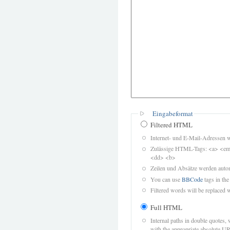
Eingabeformat
Filtered HTML
Internet- und E-Mail-Adressen 
Zulässige HTML-Tags: <a> <em>
<dd> <b>
Zeilen und Absätze werden autom
You can use
BBCode
tags in the
Filtered words will be replaced w
Full HTML
Internal paths in double quotes, 
with the appropriate absolute URL