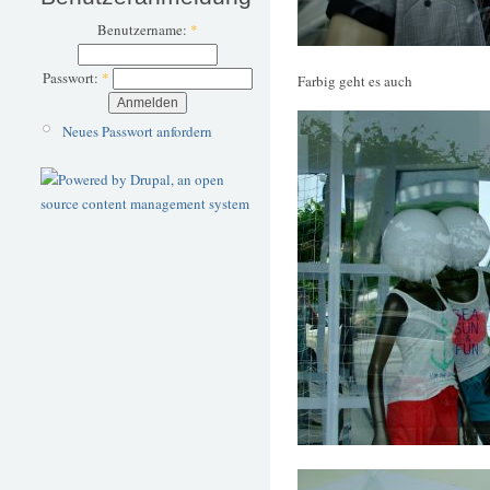
Benutzername:
*
Passwort:
*
Farbig geht es auch
Neues Passwort anfordern