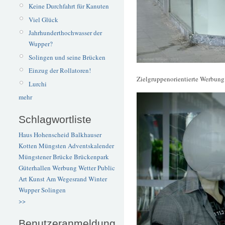
Keine Durchfahrt für Kanuten
Viel Glück
Jahrhunderthochwasser der
Wupper?
Solingen und seine Brücken
Einzug der Rollatoren!
Zielgruppenorientierte Werbung
Lurchi
mehr
Schlagwortliste
Haus Hohenscheid
Balkhauser
Kotten
Müngsten
Adventskalender
Müngstener Brücke
Brückenpark
Güterhallen
Werbung
Wetter
Public
Art
Kunst
Am Wegesrand
Winter
Wupper
Solingen
>>
Benutzeranmeldung