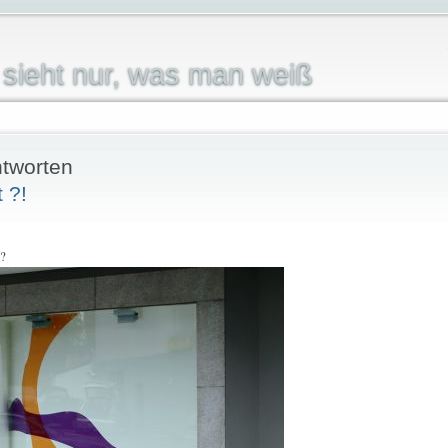
sieht nur, was man weiß
tworten
 ?!
 ?