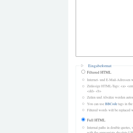
Eingabeformat
Filtered HTML
Internet- und E-Mail-Adressen 
Zulässige HTML-Tags: <a> <em>
<dd> <b>
Zeilen und Absätze werden autom
You can use
BBCode
tags in the
Filtered words will be replaced w
Full HTML
Internal paths in double quotes, 
with the appropriate absolute URL