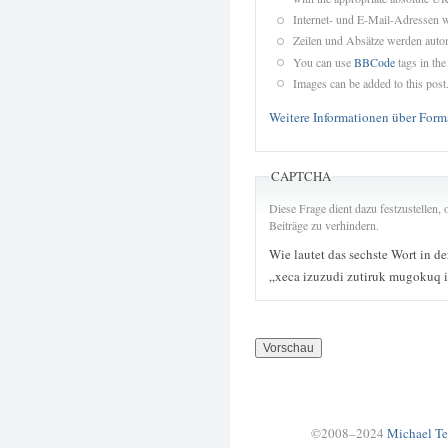
Internet- und E-Mail-Adressen 
Zeilen und Absätze werden autom
You can use
BBCode
tags in the
Images can be added to this post
Weitere Informationen über Form
CAPTCHA
Diese Frage dient dazu festzustellen
Beiträge zu verhindern.
Wie lautet das sechste Wort in d
„xeca izuzudi zutiruk mugokuq i
©2008–2024
Michael Te