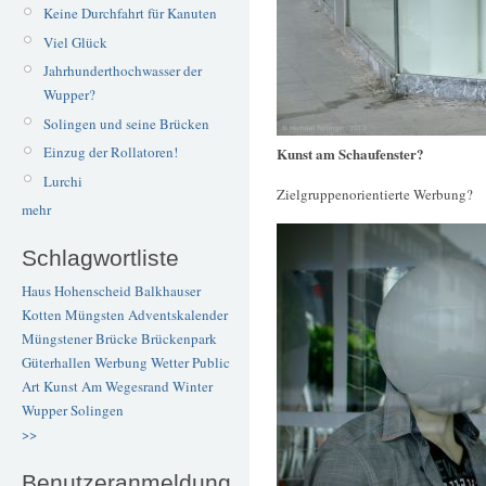
Keine Durchfahrt für Kanuten
Viel Glück
Jahrhunderthochwasser der
Wupper?
Solingen und seine Brücken
Einzug der Rollatoren!
Kunst am Schaufenster?
Lurchi
Zielgruppenorientierte Werbung?
mehr
Schlagwortliste
Haus Hohenscheid
Balkhauser
Kotten
Müngsten
Adventskalender
Müngstener Brücke
Brückenpark
Güterhallen
Werbung
Wetter
Public
Art
Kunst
Am Wegesrand
Winter
Wupper
Solingen
>>
Benutzeranmeldung