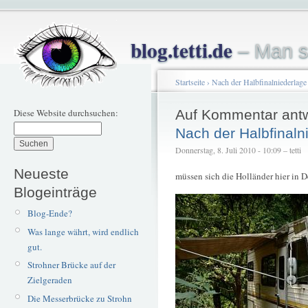
blog.tetti.de
– Man s
Startseite
›
Nach der Halbfinalniederlage
Diese Website durchsuchen:
Auf Kommentar ant
Nach der Halbfinaln
Donnerstag, 8. Juli 2010 - 10:09 – tetti
Neueste
müssen sich die Holländer hier in D
Blogeinträge
Blog-Ende?
Was lange währt, wird endlich
gut.
Strohner Brücke auf der
Zielgeraden
Die Messerbrücke zu Strohn