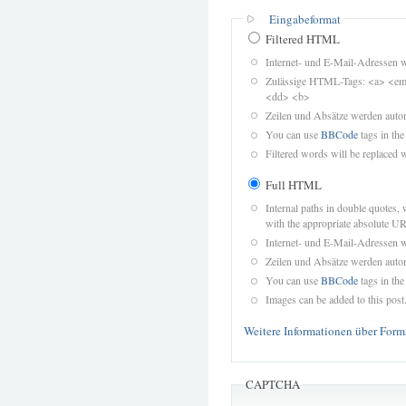
Eingabeformat
Filtered HTML
Internet- und E-Mail-Adressen 
Zulässige HTML-Tags: <a> <em>
<dd> <b>
Zeilen und Absätze werden autom
You can use
BBCode
tags in the
Filtered words will be replaced w
Full HTML
Internal paths in double quotes, 
with the appropriate absolute URL
Internet- und E-Mail-Adressen 
Zeilen und Absätze werden autom
You can use
BBCode
tags in the
Images can be added to this post
Weitere Informationen über Form
CAPTCHA