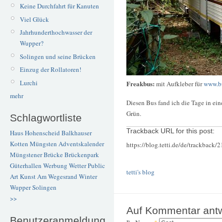
Keine Durchfahrt für Kanuten
Viel Glück
Jahrhunderthochwasser der
Wupper?
Solingen und seine Brücken
Einzug der Rollatoren!
Lurchi
Freakbus:
mit Aufkleber für
www.bu
mehr
Diesen Bus fand ich die Tage in ei
Grün.
Schlagwortliste
Trackback URL for this post:
Haus Hohenscheid
Balkhauser
Kotten
Müngsten
Adventskalender
https://blog.tetti.de/de/trackback/
Müngstener Brücke
Brückenpark
Güterhallen
Werbung
Wetter
Public
tetti's blog
Art
Kunst
Am Wegesrand
Winter
Wupper
Solingen
>>
Auf Kommentar ant
Benutzeranmeldung