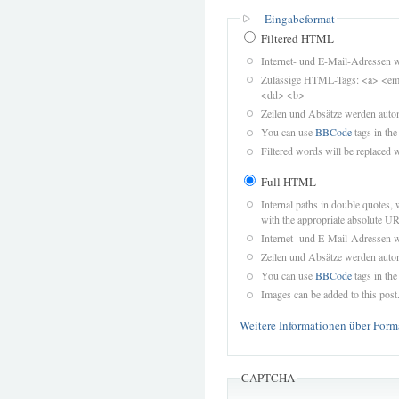
Eingabeformat
Filtered HTML
Internet- und E-Mail-Adressen 
Zulässige HTML-Tags: <a> <em>
<dd> <b>
Zeilen und Absätze werden autom
You can use
BBCode
tags in the
Filtered words will be replaced w
Full HTML
Internal paths in double quotes, 
with the appropriate absolute URL
Internet- und E-Mail-Adressen 
Zeilen und Absätze werden autom
You can use
BBCode
tags in the
Images can be added to this post
Weitere Informationen über Form
CAPTCHA