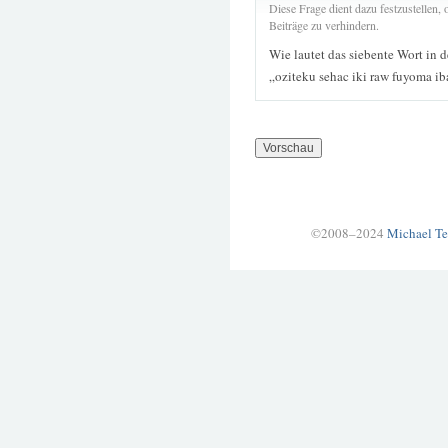
Diese Frage dient dazu festzustellen
Beiträge zu verhindern.
Wie lautet das siebente Wort in 
„oziteku sehac iki raw fuyoma ib
©2008–2024
Michael Te