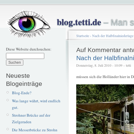
blog.tetti.de
– Man s
Startseite
›
Nach der Halbfinalniederlage
Diese Website durchsuchen:
Auf Kommentar ant
Nach der Halbfinaln
Donnerstag, 8. Juli 2010 - 10:09 – tetti
Neueste
müssen sich die Holländer hier in D
Blogeinträge
Blog-Ende?
Was lange währt, wird endlich
gut.
Strohner Brücke auf der
Zielgeraden
Die Messerbrücke zu Strohn