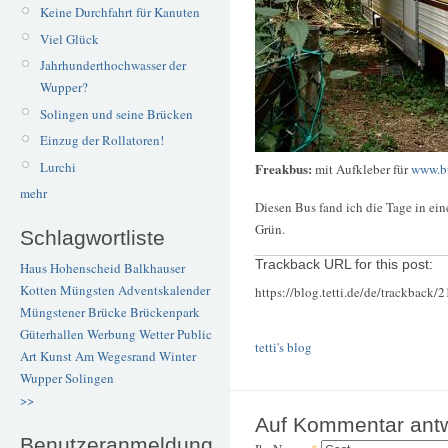
Keine Durchfahrt für Kanuten
Viel Glück
Jahrhunderthochwasser der
Wupper?
Solingen und seine Brücken
Einzug der Rollatoren!
Lurchi
Freakbus:
mit Aufkleber für
www.bu
mehr
Diesen Bus fand ich die Tage in ei
Grün.
Schlagwortliste
Trackback URL for this post:
Haus Hohenscheid
Balkhauser
Kotten
Müngsten
Adventskalender
https://blog.tetti.de/de/trackback/
Müngstener Brücke
Brückenpark
Güterhallen
Werbung
Wetter
Public
tetti's blog
Art
Kunst
Am Wegesrand
Winter
Wupper
Solingen
>>
Auf Kommentar ant
Benutzeranmeldung