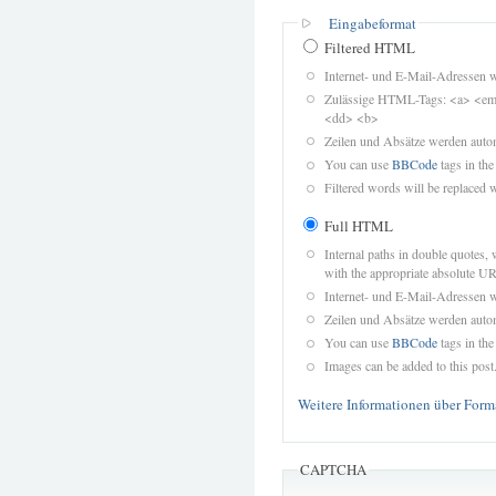
Eingabeformat
Filtered HTML
Internet- und E-Mail-Adressen 
Zulässige HTML-Tags: <a> <em>
<dd> <b>
Zeilen und Absätze werden autom
You can use
BBCode
tags in the
Filtered words will be replaced w
Full HTML
Internal paths in double quotes, 
with the appropriate absolute URL
Internet- und E-Mail-Adressen 
Zeilen und Absätze werden autom
You can use
BBCode
tags in the
Images can be added to this post
Weitere Informationen über Form
CAPTCHA