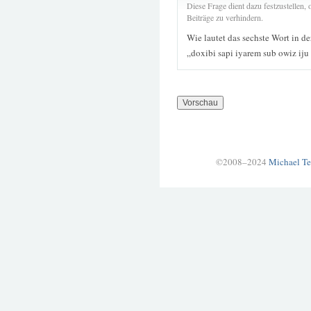
Diese Frage dient dazu festzustellen
Beiträge zu verhindern.
Wie lautet das sechste Wort in d
„doxibi sapi iyarem sub owiz iju
©2008–2024
Michael Te