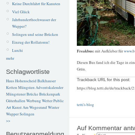
Keine Durchfahrt für Kanuten
Viel Glück
Jahrhunderthochwasser der
Wupper?
Solingen und seine Brücken
Einzug der Rollatoren!
Lurchi
Freakbus:
mit Aufkleber für
www.bu
mehr
Diesen Bus fand ich die Tage in ei
Grün.
Schlagwortliste
Trackback URL for this post:
Haus Hohenscheid
Balkhauser
Kotten
Müngsten
Adventskalender
https://blog.tetti.de/de/trackback/
Müngstener Brücke
Brückenpark
Güterhallen
Werbung
Wetter
Public
tetti's blog
Art
Kunst
Am Wegesrand
Winter
Wupper
Solingen
>>
Auf Kommentar ant
Benutzeranmeldung