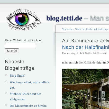
blog.tetti.de
– Man s
Startseite
›
Nach der Halbfinalniederlage
Diese Website durchsuchen:
Auf Kommentar ant
Nach der Halbfinaln
Donnerstag, 8. Juli 2010 - 10:09 – tetti
Neueste
müssen sich die Holländer hier in D
Blogeinträge
Blog-Ende?
Was lange währt, wird endlich
gut.
Strohner Brücke auf der
Zielgeraden
Die Messerbrücke zu Strohn