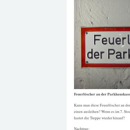
Feuerlöscher an der Parkhauskass
Kann man diese Feuerlöscher an der
einen ausleihen? Wenn es im 7. Stoc
hastet die Treppe wieder hinauf?
Nachtrag: