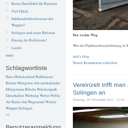
Keine Durchfahrt für Kanuten
Viel Glück
Jahrhunderthochwasser der
Wupper?
Solingen und seine Brücken
Der rechte Weg
Einzug der Rollatoren!
Wer der Parkhausbeschilderung in So
Lurchi
mehr
tetti's blog
Neuen Kommentar schreiben
Schlagwortliste
Haus Hohenscheid
Balkhauser
Kotten
Müngsten
Adventskalender
Vereinzelt trifft man
Müngstener Brücke
Brückenpark
Solingen an
Güterhallen
Werbung
Wetter
Public
Dienstag, 29. November 2011 - 12:04 – t
Art
Kunst
Am Wegesrand
Winter
Wupper
Solingen
>>
Benutzeranmeldung