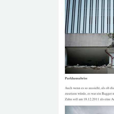
Parkhausabriss
Auch wenn es so aussieht, als ob d
zusetzen würde, es war ein Bagger m
Zahn soll am 18.12.2011 als eine Ar