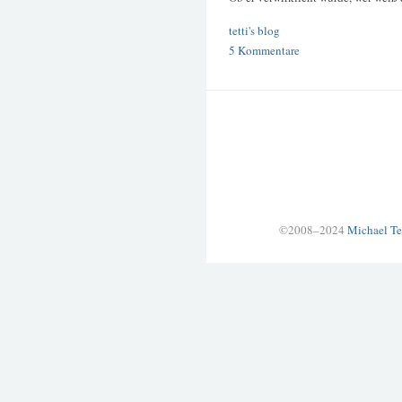
tetti's blog
5 Kommentare
©2008–2024
Michael Te