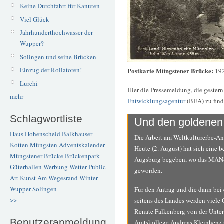
Keine Durchfahrt für Kanuten
Viel Glück
Jahrhunderthochwasser der
Wupper?
Solingen und seine Brücken
Einzug der Rollatoren!
Postkarte Müngstener Brücke:
192
Lurchi
Hier die Pressemeldung, die gestern
mehr
Entwicklungsagentur
(BEA) zu find
Schlagwortliste
Und den goldenen 
Haus Hohenscheid
Balkhauser
Die Arbeit am Weltkulturerbe-An
Kotten
Müngsten
Adventskalender
Heute (2. August) hat sich eine 
Müngstener Brücke
Brückenpark
Augsburg begeben, wo das MAN-Ar
Güterhallen
Werbung
Wetter
Public
geworden.
Art
Kunst
Am Wegesrand
Winter
Wupper
Solingen
Für den Antrag und die dann bei 
>>
seitens des Landes werden viele
Renate Falkenberg von der Unte
Benutzeranmeldung
Amtskollege Andreas Kleinhenz 