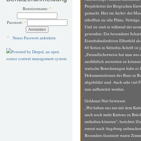
Projektleiter der Bergischen En
Benutzername:
*
gemacht. Hier im Archiv der M
erhofften sie alte Pläne, Verträg
Passwort:
*
Und sie sind in während der neu
geworden: Ein besonderer Schatz
Neues Passwort anfordern
Eisenbahndirektion Elberfeld al
60 Seiten in Sütterlin-Schrift ist 
„Freundlicherweise hat man uns d
ausführlich auswerten zu können
statische Berechnungen habe es 
Dokumentationen des Baus in Buc
abgebildet sind. Auch sehr viel 
nun aufbereitet werden.
Goldener Niet bewiesen
„Wir haben uns nur mit dem Kart
auch noch mehr Kartons zu Brüc
enthalten könnten“, berichtet Z
erneut nach Augsburg aufmachen
Besonders fasziniert waren Zimm