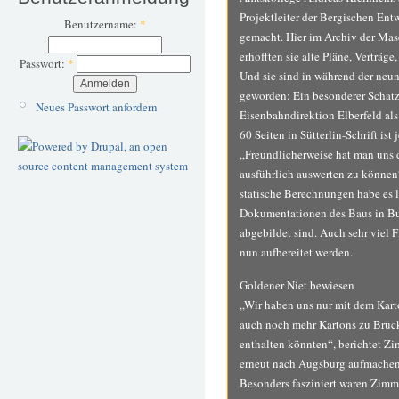
Projektleiter der Bergischen En
Benutzername:
*
gemacht. Hier im Archiv der M
erhofften sie alte Pläne, Verträg
Passwort:
*
Und sie sind in während der neu
geworden: Ein besonderer Schatz
Neues Passwort anfordern
Eisenbahndirektion Elberfeld al
60 Seiten in Sütterlin-Schrift ist 
„Freundlicherweise hat man uns d
ausführlich auswerten zu können
statische Berechnungen habe es 
Dokumentationen des Baus in Buc
abgebildet sind. Auch sehr viel 
nun aufbereitet werden.
Goldener Niet bewiesen
„Wir haben uns nur mit dem Kart
auch noch mehr Kartons zu Brüc
enthalten könnten“, berichtet Z
erneut nach Augsburg aufmachen
Besonders fasziniert waren Zimm