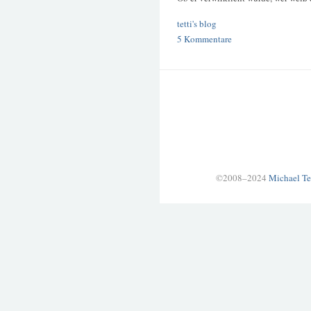
tetti's blog
5 Kommentare
©2008–2024
Michael Te