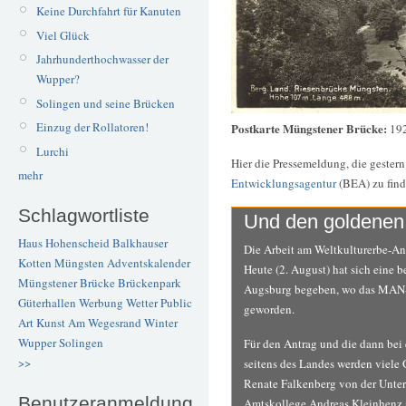
Keine Durchfahrt für Kanuten
Viel Glück
Jahrhunderthochwasser der
Wupper?
Solingen und seine Brücken
Einzug der Rollatoren!
Postkarte Müngstener Brücke:
192
Lurchi
Hier die Pressemeldung, die gestern
mehr
Entwicklungsagentur
(BEA) zu find
Schlagwortliste
Und den goldenen 
Haus Hohenscheid
Balkhauser
Die Arbeit am Weltkulturerbe-An
Kotten
Müngsten
Adventskalender
Heute (2. August) hat sich eine 
Müngstener Brücke
Brückenpark
Augsburg begeben, wo das MAN-Ar
Güterhallen
Werbung
Wetter
Public
geworden.
Art
Kunst
Am Wegesrand
Winter
Wupper
Solingen
Für den Antrag und die dann bei 
>>
seitens des Landes werden viele
Renate Falkenberg von der Unte
Benutzeranmeldung
Amtskollege Andreas Kleinhenz 