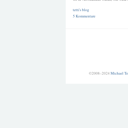
tetti's blog
5 Kommentare
©2008–2024
Michael Te