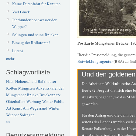
Keine Durchfahrt für Kanuten
Viel Glück
Jahrhunderthochwasser der
Wupper?
Solingen und seine Brücken
Einzug der Rollatoren!
Postkarte Müngstener Brücke:
192
Lurchi
Hier die Pressemeldung, die gestern
mehr
Entwicklungsagentur
(BEA) zu find
Schlagwortliste
Und den goldenen 
Haus Hohenscheid
Balkhauser
Die Arbeit am Weltkulturerbe-An
Kotten
Müngsten
Adventskalender
Heute (2. August) hat sich eine 
Müngstener Brücke
Brückenpark
Augsburg begeben, wo das MAN-Ar
Güterhallen
Werbung
Wetter
Public
geworden.
Art
Kunst
Am Wegesrand
Winter
Wupper
Solingen
Für den Antrag und die dann bei 
>>
seitens des Landes werden viele
Renate Falkenberg von der Unte
Benutzeranmeldung
Amtskollege Andreas Kleinhenz 