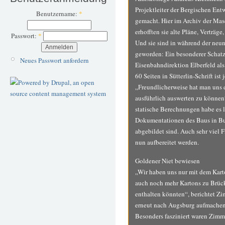
Projektleiter der Bergischen En
Benutzername:
*
gemacht. Hier im Archiv der M
erhofften sie alte Pläne, Verträg
Passwort:
*
Und sie sind in während der neu
geworden: Ein besonderer Schatz
Neues Passwort anfordern
Eisenbahndirektion Elberfeld al
60 Seiten in Sütterlin-Schrift ist 
„Freundlicherweise hat man uns d
ausführlich auswerten zu können
statische Berechnungen habe es 
Dokumentationen des Baus in Buc
abgebildet sind. Auch sehr viel 
nun aufbereitet werden.
Goldener Niet bewiesen
„Wir haben uns nur mit dem Kart
auch noch mehr Kartons zu Brüc
enthalten könnten“, berichtet Z
erneut nach Augsburg aufmachen
Besonders fasziniert waren Zimm