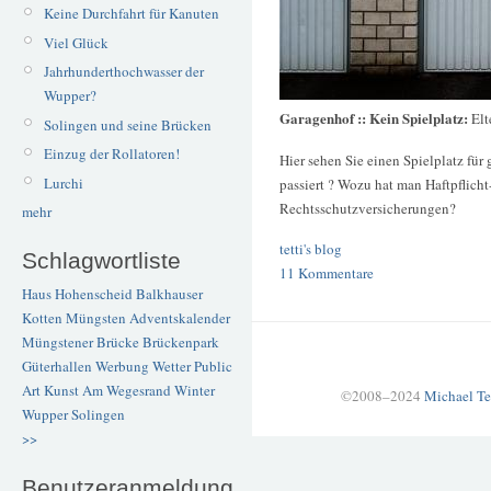
Keine Durchfahrt für Kanuten
Viel Glück
Jahrhunderthochwasser der
Wupper?
Garagenhof :: Kein Spielplatz:
Elt
Solingen und seine Brücken
Einzug der Rollatoren!
Hier sehen Sie einen Spielplatz fü
Lurchi
passiert ? Wozu hat man Haftpflicht
Rechtsschutzversicherungen?
mehr
tetti's blog
Schlagwortliste
11 Kommentare
Haus Hohenscheid
Balkhauser
Kotten
Müngsten
Adventskalender
Müngstener Brücke
Brückenpark
Güterhallen
Werbung
Wetter
Public
Art
Kunst
Am Wegesrand
Winter
©2008–2024
Michael Te
Wupper
Solingen
>>
Benutzeranmeldung