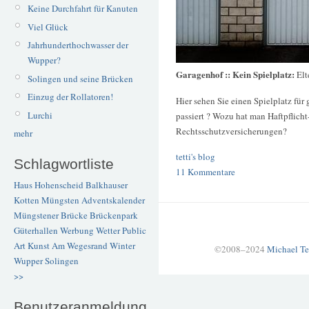
Keine Durchfahrt für Kanuten
Viel Glück
Jahrhunderthochwasser der
Wupper?
Garagenhof :: Kein Spielplatz:
Elt
Solingen und seine Brücken
Einzug der Rollatoren!
Hier sehen Sie einen Spielplatz fü
Lurchi
passiert ? Wozu hat man Haftpflicht
Rechtsschutzversicherungen?
mehr
tetti's blog
Schlagwortliste
11 Kommentare
Haus Hohenscheid
Balkhauser
Kotten
Müngsten
Adventskalender
Müngstener Brücke
Brückenpark
Güterhallen
Werbung
Wetter
Public
Art
Kunst
Am Wegesrand
Winter
©2008–2024
Michael Te
Wupper
Solingen
>>
Benutzeranmeldung