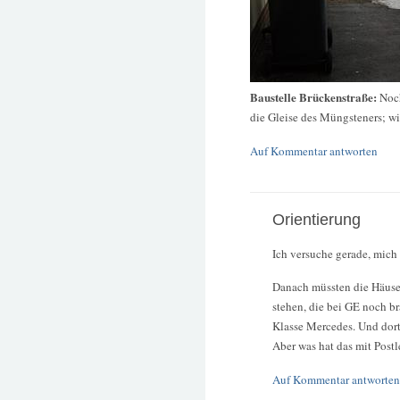
Baustelle Brückenstraße:
Noc
die Gleise des Müngsteners; wie
Auf Kommentar antworten
Orientierung
Ich versuche gerade, mich 
Danach müssten die Häuser
stehen, die bei GE noch br
Klasse Mercedes. Und dort
Aber was hat das mit Post
Auf Kommentar antworten