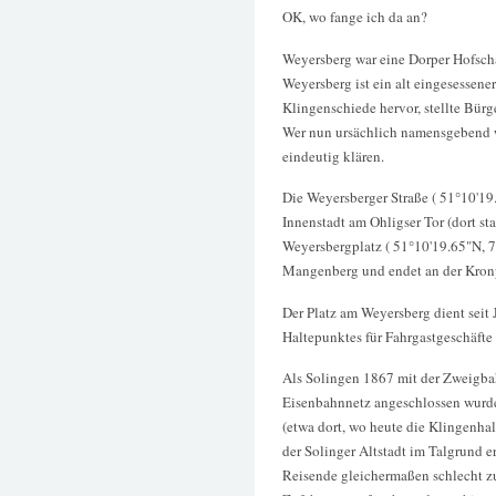
OK, wo fange ich da an?
Weyersberg war eine Dorper Hofscha
Weyersberg ist ein alt eingesessene
Klingenschiede hervor, stellte Bürg
Wer nun ursächlich namensgebend wa
eindeutig klären.
Die Weyersberger Straße ( 51°10'19.
Innenstadt am Ohligser Tor (dort stan
Weyersbergplatz ( 51°10'19.65"N, 7
Mangenberg und endet an der Kron
Der Platz am Weyersberg dient seit
Haltepunktes für Fahrgastgeschäfte (
Als Solingen 1867 mit der Zweigba
Eisenbahnnetz angeschlossen wurde
(etwa dort, wo heute die Klingenhal
der Solinger Altstadt im Talgrund e
Reisende gleichermaßen schlecht zu 