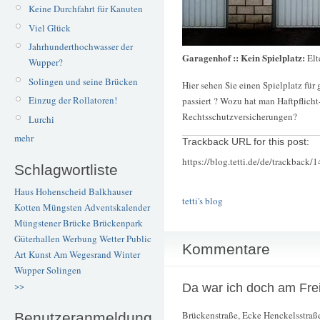
Keine Durchfahrt für Kanuten
Viel Glück
Jahrhunderthochwasser der
Garagenhof :: Kein Spielplatz:
Elt
Wupper?
Solingen und seine Brücken
Hier sehen Sie einen Spielplatz fü
Einzug der Rollatoren!
passiert ? Wozu hat man Haftpflicht
Rechtsschutzversicherungen?
Lurchi
mehr
Trackback URL for this post:
https://blog.tetti.de/de/trackback/
Schlagwortliste
Haus Hohenscheid
Balkhauser
tetti's blog
Kotten
Müngsten
Adventskalender
Müngstener Brücke
Brückenpark
Güterhallen
Werbung
Wetter
Public
Kommentare
Art
Kunst
Am Wegesrand
Winter
Wupper
Solingen
>>
Da war ich doch am Frei
Brückenstraße, Ecke Henckelsstraß
Benutzeranmeldung