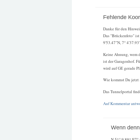
Fehlende Koor
Danke für den Hinwei
Das "Brückenfoto" is
9'53.47"N, 7° 4'37.93
Keine Ahnung, wem de
ist der Garagenhof. F
wird auf GE gerade Pl
Wie kommst Du jetzt 
Das Tunnelportal find
Auf Kommentar antw
Wenn denn 
N 51° 9.891 E7° 4