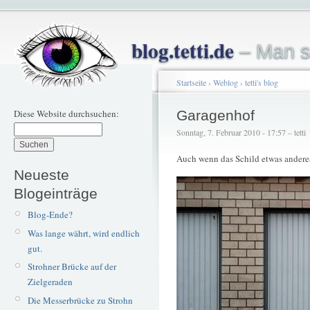
blog.tetti.de
– Man s
Startseite
›
Weblog
›
tetti's blog
Diese Website durchsuchen:
Garagenhof
Sonntag, 7. Februar 2010 - 17:57 – tetti
Auch wenn das Schild etwas andere
Neueste
Blogeinträge
Blog-Ende?
Was lange währt, wird endlich
gut.
Strohner Brücke auf der
Zielgeraden
Die Messerbrücke zu Strohn