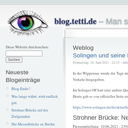
blog.tetti.de
– Man s
Diese Website durchsuchen:
Weblog
Solingen und seine
Donnerstag, 10. Juni 2021 - 22:15 – tetti
Neueste
In der Wipperaue wurde die Tage 
Blogeinträge
Verkehr freigegeben.
Blog-Ende?
Im Solinger Off hart eine andere Qu
Was lange währt, wird endlich
Heute gab es von offizieller Seite 
gut.
https://www.solingen.de/de/aktuell
Strohner Brücke auf der
Zielgeraden
Strohner Brücke: Ne
Die Messerbrücke zu Strohn
Pressemitteilung: 10.06.2021 - 239/