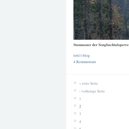
Staumauer der Sengbachtalsperre
tetti's blog
4 Kommentare
« erste Seite
‹ vorherige Seite
1
2
3
4