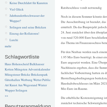
Keine Durchfahrt für Kanuten
Ratsbeschluss vorab notwendig
Viel Glück
Jahrhunderthochwasser der
Noch in diesem Sommer könnte der l
Wupper?
Die Ausschreibung ist beendet, da
ermittelt. Da das Bauprojekt jedoch
Solingen und seine Brücken
24. Juni zunächst über den überpl
Einzug der Rollatoren!
von rund 520.000 Euro beschließen.
Lurchi
das Thema im Finanzausschuss bera
mehr
Für den Neubau werden nach einem 
Schlagwortliste
1.95 Mio Euro benötigt. In einer e
Euro angesetzt worden. Eine Überpr
Haus Hohenscheid
Balkhauser
Nachhinein ergeben, dass die Summe
Kotten
Müngsten
Adventskalender
fachlicher Vorbereitung hatten zu d
Müngstener Brücke
Brückenpark
Herstellungsbedingungen berücksic
Güterhallen
Werbung
Wetter
Public
Haushaltsbeschlusses im März 202
Art
Kunst
Am Wegesrand
Winter
Mio Euro im Raume.
Wupper
Solingen
>>
Die erhebliche Kostensteigerung is
zunächst technische Schwierigkeite
Benutzeranmeldung