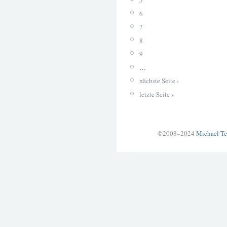
5
6
7
8
9
…
nächste Seite ›
letzte Seite »
©2008–2024
Michael Te