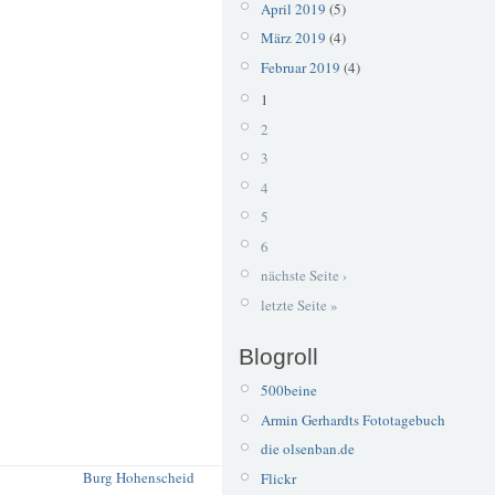
April 2019
(5)
März 2019
(4)
Februar 2019
(4)
1
2
3
4
5
6
nächste Seite ›
letzte Seite »
Blogroll
500beine
Armin Gerhardts Fototagebuch
die olsenban.de
Burg Hohenscheid
Flickr