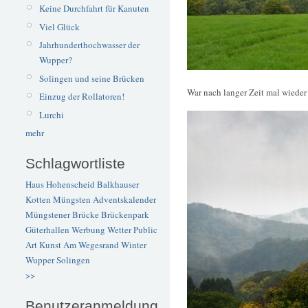
Keine Durchfahrt für Kanuten
Viel Glück
Jahrhunderthochwasser der
Wupper?
Solingen und seine Brücken
War nach langer Zeit mal wiede
Einzug der Rollatoren!
Lurchi
mehr
Schlagwortliste
Haus Hohenscheid
Balkhauser
Kotten
Müngsten
Adventskalender
Müngstener Brücke
Brückenpark
Güterhallen
Werbung
Wetter
Public
Art
Kunst
Am Wegesrand
Winter
Wupper
Solingen
>>
Benutzeranmeldung