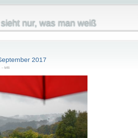
sieht nur, was man weiß
 September 2017
– tetti