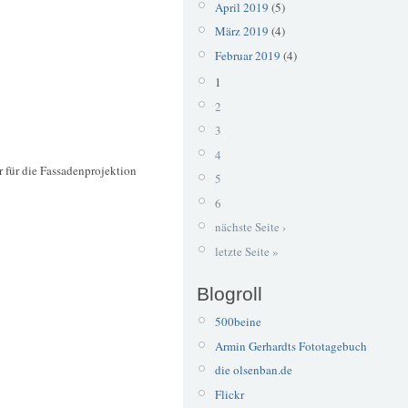
April 2019
(5)
März 2019
(4)
Februar 2019
(4)
1
2
3
4
r für die Fassadenprojektion
5
6
nächste Seite ›
letzte Seite »
Blogroll
500beine
Armin Gerhardts Fototagebuch
die olsenban.de
Flickr