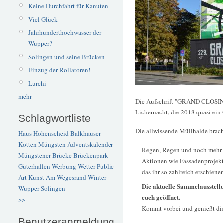
Keine Durchfahrt für Kanuten
Viel Glück
Jahrhunderthochwasser der
Wupper?
Solingen und seine Brücken
Einzug der Rollatoren!
Lurchi
mehr
Die Aufschrift "GRAND CLOSING 5
Lichernacht, die 2018 quasi ein
Schlagwortliste
Die allwissende Müllhalde brach
Haus Hohenscheid
Balkhauser
Kotten
Müngsten
Adventskalender
Regen, Regen und noch mehr Re
Müngstener Brücke
Brückenpark
Aktionen wie Fassadenprojekt
Güterhallen
Werbung
Wetter
Public
das ihr so zahlreich erschienen
Art
Kunst
Am Wegesrand
Winter
Die aktuelle Sammelausstellu
Wupper
Solingen
euch geöffnet.
>>
Kommt vorbei und genießt die
Benutzeranmeldung