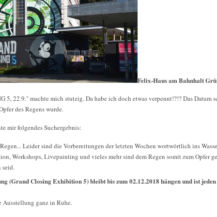
Felix-Haus am Bahnhalt Gr
, 22.9." machte mich stutzig. Da habe ich doch etwas verpennt!?!? Das Datum sch
 Opfer des Regens wurde.
te mir folgendes Suchergebnis:
gen... Leider sind die Vorbereitungen der letzten Wochen wortwörtlich ins Wasser
ion, Workshops, Livepainting und vieles mehr sind dem Regen somit zum Opfer gef
 seid.
ng (Grand Closing Exhibition 5) bleibt bis zum 02.12.2018 hängen und ist jede
 Ausstellung ganz in Ruhe.