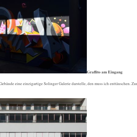
Graffito am Eingang
 Gebäude eine einzigartige Solinger Galerie darstelle, den muss ich enttäuschen. Z