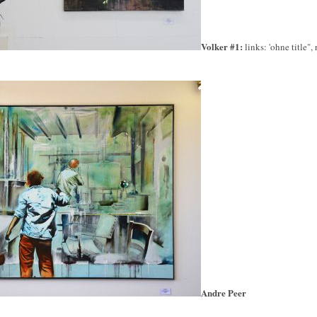
Volker #1:
links: 'ohne title",
Andre Peer