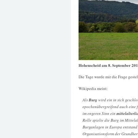
Hohenscheid am 8. September 20
Die Tage wurde mir die Frage geste
Wikipedia meint:
Als
Burg
wird ein in sich geschl
epochenübergreifend auch eine f
im engeren Sinn ein
mittelalter
Rolle spielte die Burg im Mittelal
Burganlagen in Europa entstand u
Organisationsform der Grundher