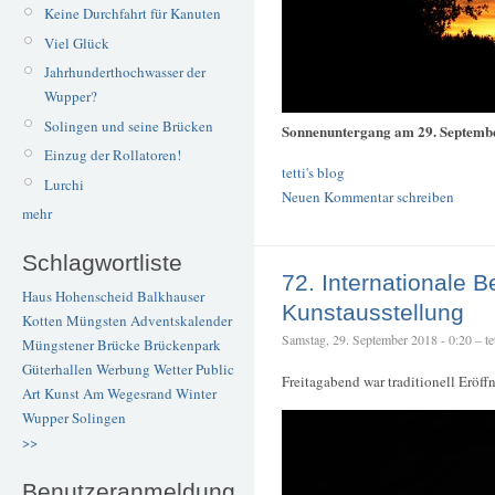
Keine Durchfahrt für Kanuten
Viel Glück
Jahrhunderthochwasser der
Wupper?
Solingen und seine Brücken
Sonnenuntergang am 29. Septemb
Einzug der Rollatoren!
tetti's blog
Lurchi
Neuen Kommentar schreiben
mehr
Schlagwortliste
72. Internationale B
Haus Hohenscheid
Balkhauser
Kunstausstellung
Kotten
Müngsten
Adventskalender
Samstag, 29. September 2018 - 0:20 – tet
Müngstener Brücke
Brückenpark
Güterhallen
Werbung
Wetter
Public
Freitagabend war traditionell Eröf
Art
Kunst
Am Wegesrand
Winter
Wupper
Solingen
>>
Benutzeranmeldung