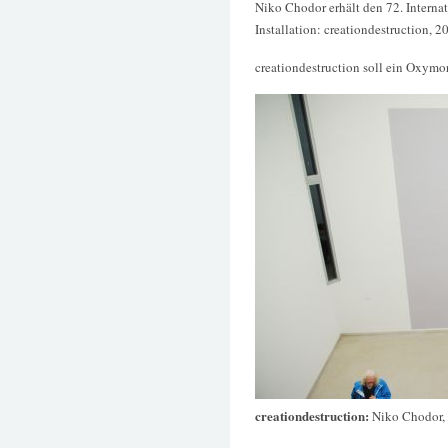
Niko Chodor erhält den 72. Internat
Installation: creationdestruction, 2
creationdestruction soll ein Oxymo
creationdestruction:
Niko Chodor,