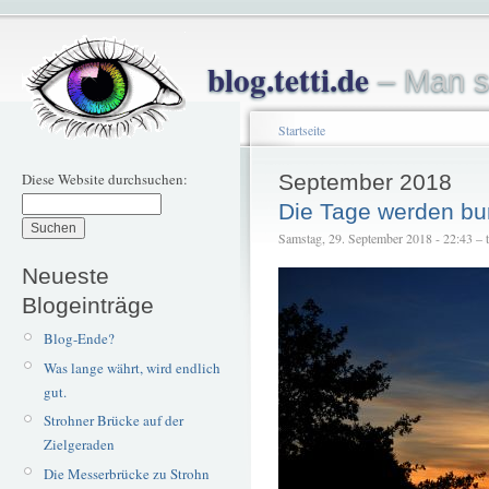
blog.tetti.de
– Man s
Startseite
Diese Website durchsuchen:
September 2018
Die Tage werden bu
Samstag, 29. September 2018 - 22:43 – te
Neueste
Blogeinträge
Blog-Ende?
Was lange währt, wird endlich
gut.
Strohner Brücke auf der
Zielgeraden
Die Messerbrücke zu Strohn