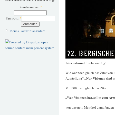
Benutzername:
*
Passwort:
*
Neues Passwort anfordern
International !:
sehr wichtig!
Wie war noch gleich das Zitat von
„Nur Visionen sind n
Ausstellung?
Mir fällt dazu gleich das Zitat:
„Wer Visionen hat, sollte zum Arz
von unserem Menthol dampfenden A