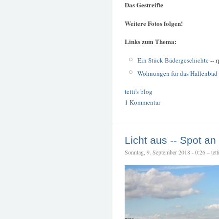
Das Gestreifte
Weitere Fotos folgen!
Links zum Thema:
Ein Stück Bädergeschichte
-- 
Wohnungen für das Hallenbad
tetti's blog
1 Kommentar
Licht aus -- Spot an
Sonntag, 9. September 2018 - 0:26 – tett