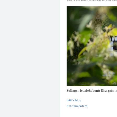
Solingen ist nicht bunt:
Eher grün 
tetti's blog
6 Kommentare