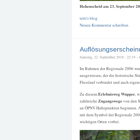
Hohenscheid am 23. September 2
tetti's blog
Neuen Kommentar schreiben
Auflösungserschei
Samstag, 22. September 2018 - 22:19 – te
Im Rahmen der Regionale 2006 wur
ausgewiesen, der die historische St
Flusslauf verbindet und auch eigen
Erlebnisweg Wupper
Zu diesem
, 
Zugangswege
zahlreiche
von den S
an ÖPNV Haltepunkten beginnen. A
mit dem Symbol der Regionale 2006 
wichtigen Orten vorbei.