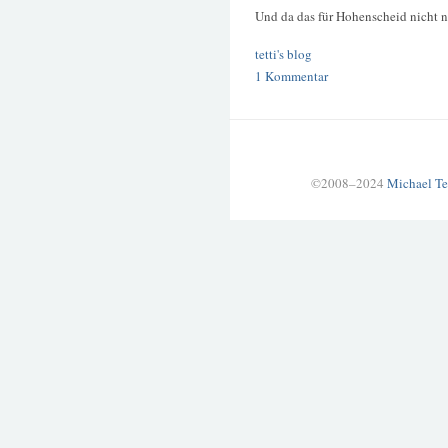
Und da das für Hohenscheid nicht 
tetti's blog
1 Kommentar
©2008–2024
Michael Te