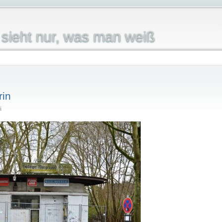
sieht nur, was man weiß
rin
i