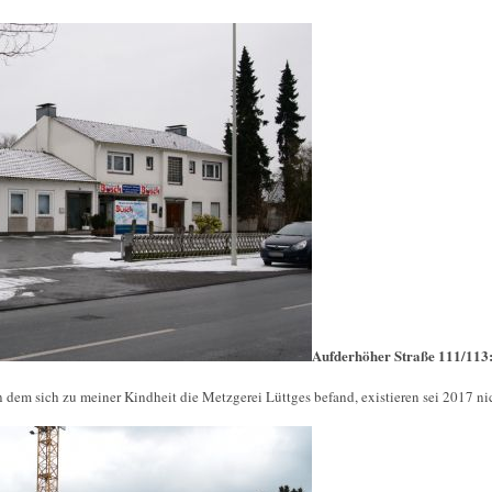
Aufderhöher Straße 111/113
 dem sich zu meiner Kindheit die Metzgerei Lüttges befand, existieren sei 2017 ni