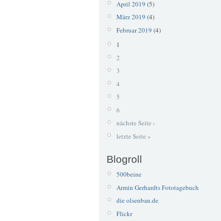
April 2019
(5)
März 2019
(4)
Februar 2019
(4)
1
2
3
4
5
6
nächste Seite ›
letzte Seite »
Blogroll
500beine
Armin Gerhardts Fototagebuch
die olsenban.de
Flickr