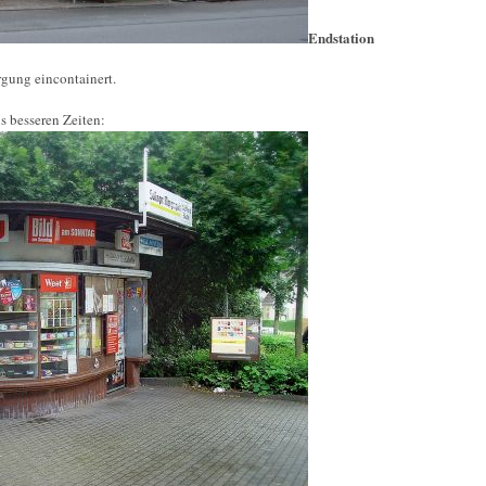
Endstation
rgung eincontainert.
s besseren Zeiten: