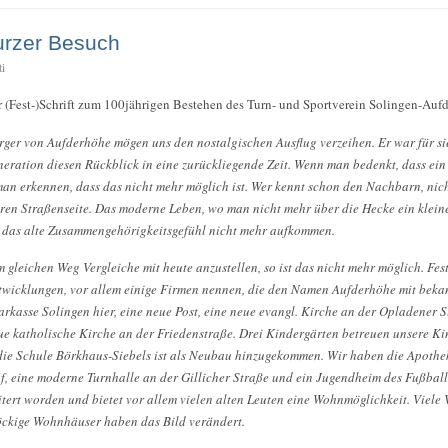
urzer Besuch
ti
r (Fest-)Schrift zum 100jährigen Bestehen des Turn- und Sportverein Solingen-Auf
ger von Aufderhöhe mögen uns den nostalgischen Ausflug verzeihen. Er war für sie
eneration diesen Rückblick in eine zurückliegende Zeit. Wenn man bedenkt, dass ein
man erkennen, dass das nicht mehr möglich ist. Wer kennt schon den Nachbarn, ni
ren Straßenseite. Das moderne Leben, wo man nicht mehr über die Hecke ein klein
st das alte Zusammengehörigkeitsgefühl nicht mehr aufkommen.
m gleichen Weg Vergleiche mit heute anzustellen, so ist das nicht mehr möglich. Fes
wicklungen, vor allem einige Firmen nennen, die den Namen Aufderhöhe mit beka
arkasse Solingen hier, eine neue Post, eine neue evangl. Kirche an der Opladener 
ue katholische Kirche an der Friedenstraße. Drei Kindergärten betreuen unsere K
 die Schule Börkhaus-Siebels ist als Neubau hinzugekommen. Wir haben die Apoth
, eine moderne Turnhalle an der Gillicher Straße und ein Jugendheim des Fußba
tert worden und bietet vor allem vielen alten Leuten eine Wohnmöglichkeit. Viele V
ckige Wohnhäuser haben das Bild verändert.