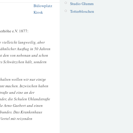
Studio Glumm
Bülowplatz
Totterbloschen
Kiosk
derhöhe e.V. 1877:
 vielleicht langweilig, aber
 ähnlicher Ausflug in 50 Jahren
cht den von nebenan und schon
es Schwätzchen hält, sondern
thalten wollen wir nur einige
nnt machen. Inzwischen haben
Straße und eine an der
inder, die Schulen Uhlandstraße
eke Arno Gaebert und einen
llbundes. Das Krankenhaus
iertel mit reizenden