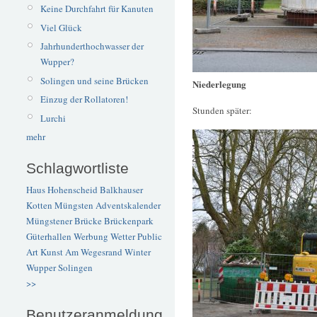
Keine Durchfahrt für Kanuten
Viel Glück
Jahrhunderthochwasser der
Wupper?
Solingen und seine Brücken
Niederlegung
Einzug der Rollatoren!
Stunden später:
Lurchi
mehr
Schlagwortliste
Haus Hohenscheid
Balkhauser
Kotten
Müngsten
Adventskalender
Müngstener Brücke
Brückenpark
Güterhallen
Werbung
Wetter
Public
Art
Kunst
Am Wegesrand
Winter
Wupper
Solingen
>>
Benutzeranmeldung