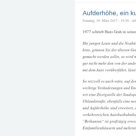
Aufderhöhe, ein k
Sonntag, 19. März 2017 - 19:30 – tet
1977 schrieb Hans Grah in seine
Die jungen Leute und die Neubür
bitte, gönnen Sie der älteren G
gemacht werden sollte, so wird 
gar nicht mehr den von der ande
mit dem Auto vorüberfährt, läs
So reizvoll es auch wäre, auf de
wichtige Veränderungen und Ent
wir eine Zweigstelle der Stadtsp
Uhlandstraße, ebenfalls eine ne
und Aufderhöhe sind erweitert,
verkehrsreichen Autobusbahnhof
”Bethanien“ ist großzügig erwei
Einfamilienhäusern und mehrstö