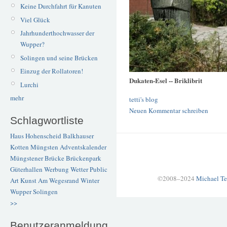
Keine Durchfahrt für Kanuten
Viel Glück
Jahrhunderthochwasser der
Wupper?
Solingen und seine Brücken
Einzug der Rollatoren!
Dukaten-Esel -- Briklibrit
Lurchi
mehr
tetti's blog
Neuen Kommentar schreiben
Schlagwortliste
Haus Hohenscheid
Balkhauser
Kotten
Müngsten
Adventskalender
Müngstener Brücke
Brückenpark
Güterhallen
Werbung
Wetter
Public
©2008–2024
Michael Te
Art
Kunst
Am Wegesrand
Winter
Wupper
Solingen
>>
Benutzeranmeldung