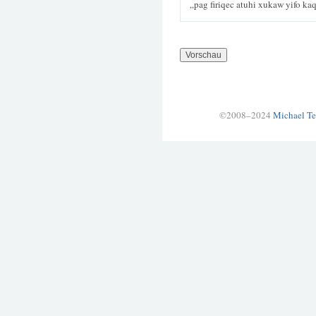
„pag firiqec atuhi xukaw yifo k
©2008–2024
Michael Te