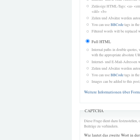
Zulässige HTML-Tags: <a> <em>
<dd> <b>
Zeilen und Absätze werden autom
You can use
BBCode
tags in the
Filtered words will be replaced w
Full HTML
Internal paths in double quotes, 
with the appropriate absolute URL
Internet- und E-Mail-Adressen 
Zeilen und Absätze werden autom
You can use
BBCode
tags in the
Images can be added to this post
Weitere Informationen über Form
CAPTCHA
Diese Frage dient dazu festzustellen
Beiträge zu verhindern.
Wie lautet das zweite Wort in de