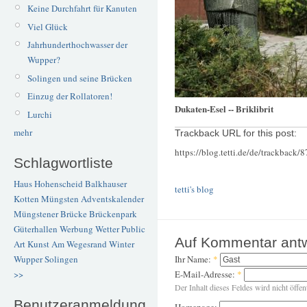
Keine Durchfahrt für Kanuten
Viel Glück
Jahrhunderthochwasser der
Wupper?
Solingen und seine Brücken
Einzug der Rollatoren!
Dukaten-Esel -- Briklibrit
Lurchi
mehr
Trackback URL for this post:
https://blog.tetti.de/de/trackback/
Schlagwortliste
Haus Hohenscheid
Balkhauser
tetti's blog
Kotten
Müngsten
Adventskalender
Müngstener Brücke
Brückenpark
Güterhallen
Werbung
Wetter
Public
Auf Kommentar ant
Art
Kunst
Am Wegesrand
Winter
Wupper
Solingen
Ihr Name:
*
>>
E-Mail-Adresse:
*
Der Inhalt dieses Feldes wird nicht öffen
Benutzeranmeldung