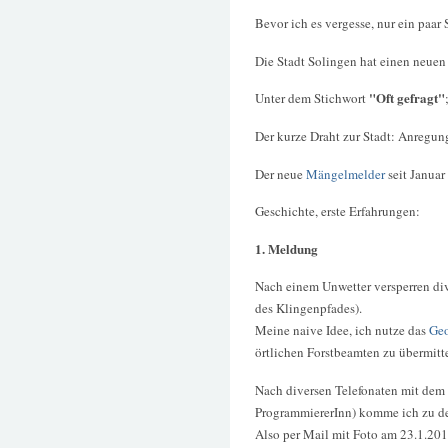
Bevor ich es vergesse, nur ein paar 
Die Stadt Solingen hat einen neuen
"Oft gefragt"
Unter dem Stichwort
Der kurze Draht zur Stadt: Anregun
Der neue
Mängelmelder
seit Januar
Geschichte, erste Erfahrungen:
1. Meldung
Nach einem Unwetter versperren di
des Klingenpfades).
Meine naive Idee, ich nutze das
Geo
örtlichen Forstbeamten zu übermitt
Nach diversen Telefonaten mit dem 
ProgrammiererInn) komme ich zu de
Also per Mail mit Foto am 23.1.201