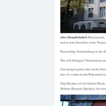
alter Hauptbahnhof:
Rückansicht,
und in eine Gaststätte sowie Veran
Kurzweilige Veranstaltung in der A
Was will Solingen? Nachzulesen un
Und morgen gehen alle wieder ihrem
dass sie vorher in den Ruhestand e
Jörg Heynkes ist wie Gunter Dueck
Hofnarr (Keynote-Speaker), der wied