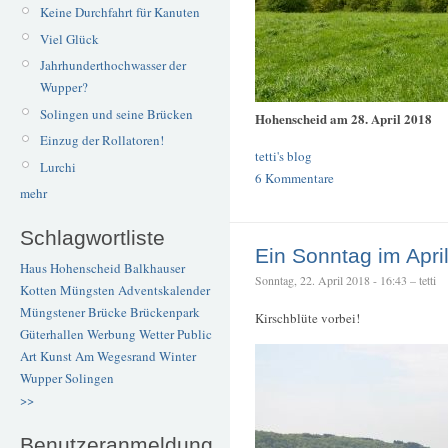
Keine Durchfahrt für Kanuten
Viel Glück
Jahrhunderthochwasser der
Wupper?
Solingen und seine Brücken
Hohenscheid am 28. April 2018
Einzug der Rollatoren!
tetti's blog
Lurchi
6 Kommentare
mehr
Schlagwortliste
Ein Sonntag im Apri
Haus Hohenscheid
Balkhauser
Sonntag, 22. April 2018 - 16:43 – tetti
Kotten
Müngsten
Adventskalender
Müngstener Brücke
Brückenpark
Kirschblüte vorbei!
Güterhallen
Werbung
Wetter
Public
Art
Kunst
Am Wegesrand
Winter
Wupper
Solingen
>>
Benutzeranmeldung