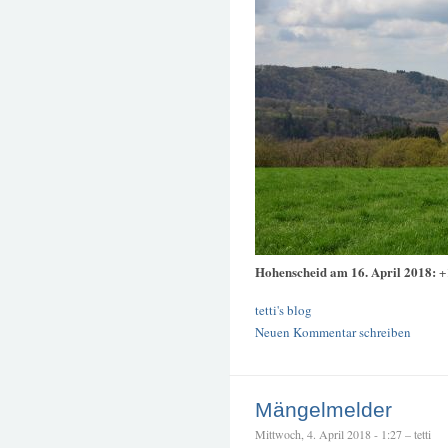
Hohenscheid am 16. April 2018:
+
tetti's blog
Neuen Kommentar schreiben
Mängelmelder
Mittwoch, 4. April 2018 - 1:27 – tetti