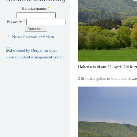
Benutzername:
*
Passwort:
*
Neues Passwort anfordern
Hohenscheid am 22. April 2018:
z
2 Stunden später, es braut sich etw