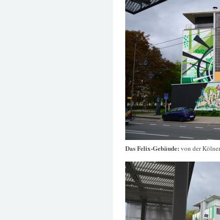
Das Felix-Gebäude:
von der Kölner