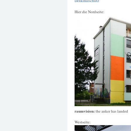
Denkmalschutz
Hier die Nordseite:
raumvision:
the anker has landed
Westseite: