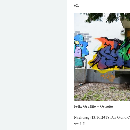
62.
Felix Graffito -- Ostseite
Nachtrag: 13.10.2018
Das Grand Cl
weiß ?!