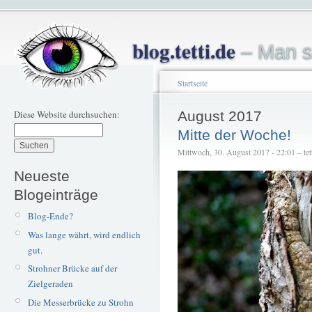
blog.tetti.de
– Man s
Startseite
Diese Website durchsuchen:
August 2017
Mitte der Woche!
Mittwoch, 30. August 2017 - 22:01 – tet
Neueste
Blogeinträge
Blog-Ende?
Was lange währt, wird endlich
gut.
Strohner Brücke auf der
Zielgeraden
Die Messerbrücke zu Strohn