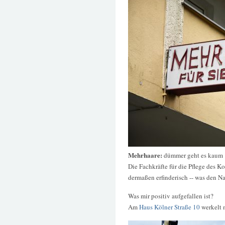
Mehrhaare:
dümmer geht es kaum
Die Fachkräfte für die Pflege des Ko
dermaßen erfinderisch -- was den Na
Was mir positiv aufgefallen ist?
Am
Haus Kölner Straße 10
werkelt