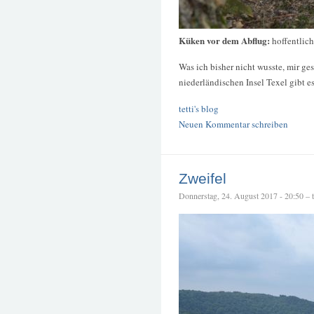
Küken vor dem Abflug:
hoffentlich
Was ich bisher nicht wusste, mir ges
niederländischen Insel Texel gibt 
tetti's blog
Neuen Kommentar schreiben
Zweifel
Donnerstag, 24. August 2017 - 20:50 – te