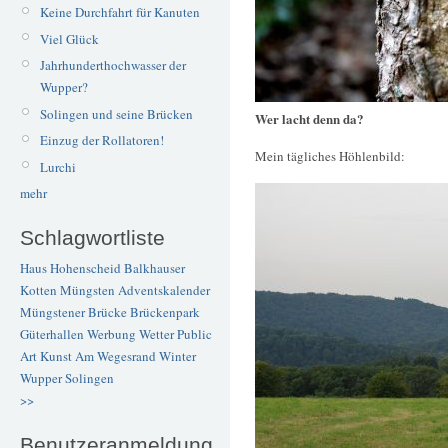
Keine Durchfahrt für Kanuten
Viel Glück
Jahrhunderthochwasser der
Wupper?
Solingen und seine Brücken
Wer lacht denn da?
Einzug der Rollatoren!
Mein tägliches Höhlenbild:
Lurchi
mehr
Schlagwortliste
Haus Hohenscheid
Balkhauser
Kotten
Müngsten
Adventskalender
Müngstener Brücke
Brückenpark
Güterhallen
Werbung
Wetter
Public
Art
Kunst
Am Wegesrand
Winter
Wupper
Solingen
>>
Benutzeranmeldung