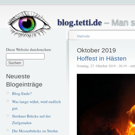
blog.tetti.de
– Man s
Startseite
Diese Website durchsuchen:
Oktober 2019
Hoffest in Hästen
Sonntag, 27. Oktober 2019 - 20:19 – tett
Neueste
Blogeinträge
Blog-Ende?
Was lange währt, wird endlich
gut.
Strohner Brücke auf der
Zielgeraden
Die Messerbrücke zu Strohn