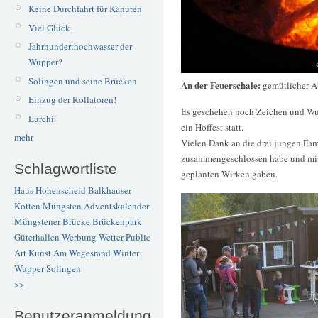
Keine Durchfahrt für Kanuten
Viel Glück
Jahrhunderthochwasser der
Wupper?
Solingen und seine Brücken
An der Feuerschale:
gemütlicher 
Einzug der Rollatoren!
Es geschehen noch Zeichen und Wund
Lurchi
ein Hoffest statt.
mehr
Vielen Dank an die drei jungen Fami
zusammengeschlossen habe und mit 
Schlagwortliste
geplanten Wirken gaben.
Haus Hohenscheid
Balkhauser
Kotten
Müngsten
Adventskalender
Müngstener Brücke
Brückenpark
Güterhallen
Werbung
Wetter
Public
Art
Kunst
Am Wegesrand
Winter
Wupper
Solingen
>>
Benutzeranmeldung