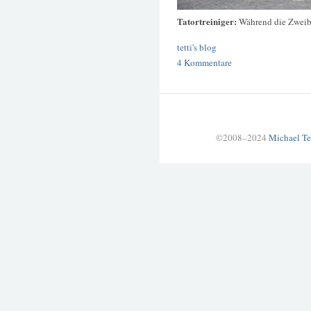
Tatortreiniger:
Während die Zweibe
tetti's blog
4 Kommentare
©2008–2024
Michael Te