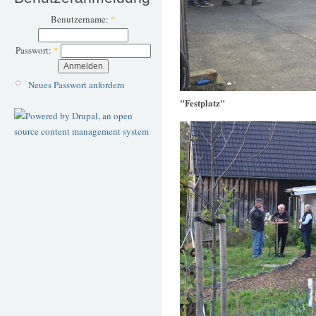
Benutzername:
*
Passwort:
*
Neues Passwort anfordern
"Festplatz"