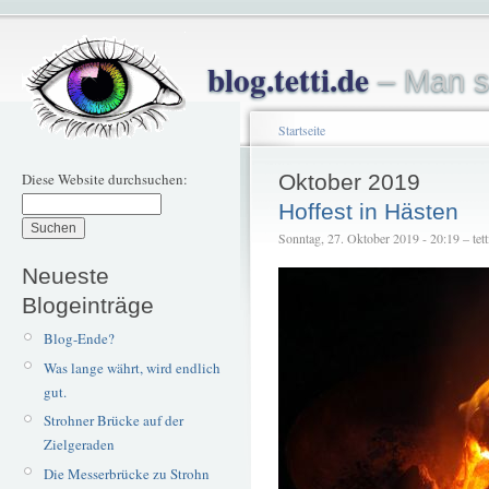
blog.tetti.de
– Man s
Startseite
Diese Website durchsuchen:
Oktober 2019
Hoffest in Hästen
Sonntag, 27. Oktober 2019 - 20:19 – tett
Neueste
Blogeinträge
Blog-Ende?
Was lange währt, wird endlich
gut.
Strohner Brücke auf der
Zielgeraden
Die Messerbrücke zu Strohn