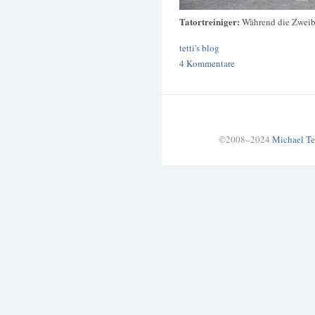
Tatortreiniger:
Während die Zweibe
tetti's blog
4 Kommentare
©2008–2024
Michael Te