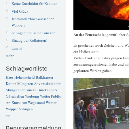
Keine Durchfahrt für Kanuten
Viel Glück
Jahrhunderthochwasser der
Wupper?
Solingen und seine Brücken
An der Feuerschale:
gemütlicher 
Einzug der Rollatoren!
Es geschehen noch Zeichen und Wund
Lurchi
ein Hoffest statt.
mehr
Vielen Dank an die drei jungen Fami
zusammengeschlossen habe und mit 
Schlagwortliste
geplanten Wirken gaben.
Haus Hohenscheid
Balkhauser
Kotten
Müngsten
Adventskalender
Müngstener Brücke
Brückenpark
Güterhallen
Werbung
Wetter
Public
Art
Kunst
Am Wegesrand
Winter
Wupper
Solingen
>>
Benutzeranmeldung