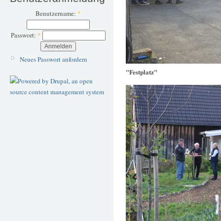
Benutzername:
*
Passwort:
*
Neues Passwort anfordern
"Festplatz"