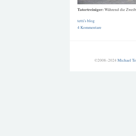
Tatortreiniger:
Während die Zweibe
tetti's blog
4 Kommentare
©2008–2024
Michael Te