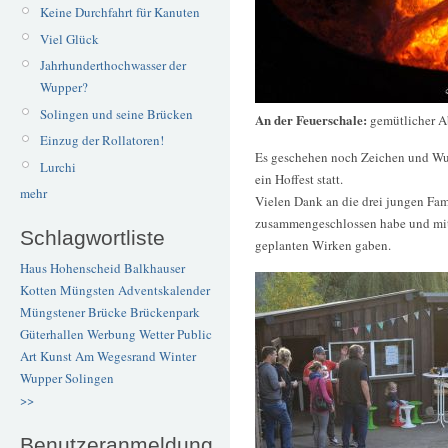
Keine Durchfahrt für Kanuten
Viel Glück
Jahrhunderthochwasser der
Wupper?
Solingen und seine Brücken
An der Feuerschale:
gemütlicher 
Einzug der Rollatoren!
Es geschehen noch Zeichen und Wund
Lurchi
ein Hoffest statt.
mehr
Vielen Dank an die drei jungen Fami
zusammengeschlossen habe und mit 
Schlagwortliste
geplanten Wirken gaben.
Haus Hohenscheid
Balkhauser
Kotten
Müngsten
Adventskalender
Müngstener Brücke
Brückenpark
Güterhallen
Werbung
Wetter
Public
Art
Kunst
Am Wegesrand
Winter
Wupper
Solingen
>>
Benutzeranmeldung