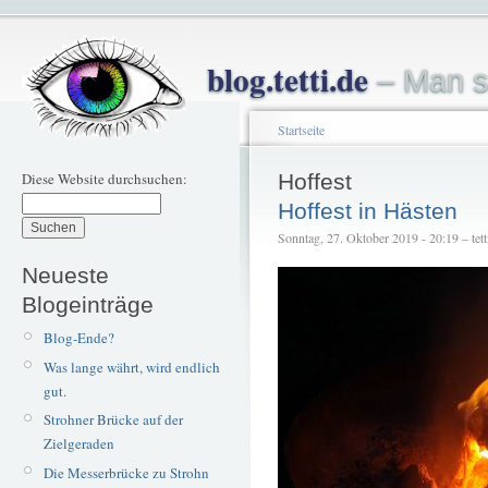
blog.tetti.de
– Man s
Startseite
Diese Website durchsuchen:
Hoffest
Hoffest in Hästen
Sonntag, 27. Oktober 2019 - 20:19 – tett
Neueste
Blogeinträge
Blog-Ende?
Was lange währt, wird endlich
gut.
Strohner Brücke auf der
Zielgeraden
Die Messerbrücke zu Strohn