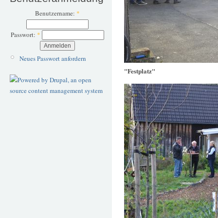
Benutzername:
*
Passwort:
*
Neues Passwort anfordern
"Festplatz"