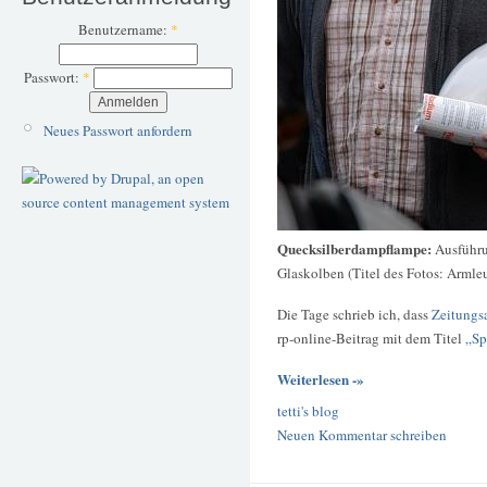
Benutzername:
*
Passwort:
*
Neues Passwort anfordern
Quecksilberdampflampe:
Ausführu
Glaskolben (Titel des Fotos: Armle
Die Tage schrieb ich, dass
Zeitungsa
rp-online-Beitrag mit dem Titel
„Sp
Weiterlesen -»
tetti's blog
Neuen Kommentar schreiben