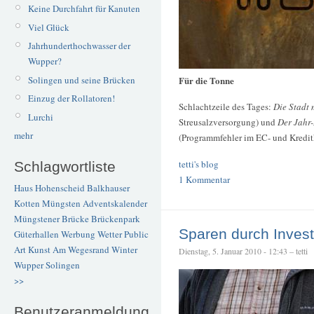
Keine Durchfahrt für Kanuten
Viel Glück
Jahrhunderthochwasser der
Wupper?
Für die Tonne
Solingen und seine Brücken
Einzug der Rollatoren!
Schlachtzeile des Tages:
Die Stadt 
Lurchi
Streusalzversorgung) und
Der Jahr
mehr
(Programmfehler im EC- und Kredit
tetti's blog
Schlagwortliste
1 Kommentar
Haus Hohenscheid
Balkhauser
Kotten
Müngsten
Adventskalender
Müngstener Brücke
Brückenpark
Sparen durch Invest
Güterhallen
Werbung
Wetter
Public
Art
Kunst
Am Wegesrand
Winter
Dienstag, 5. Januar 2010 - 12:43 – tetti
Wupper
Solingen
>>
Benutzeranmeldung