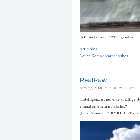
Tetti im Schnee:
1992 irgendwo in 
tetti's blog
Neuen Kommentar schreiben
RealRaw
Samstag, 2. Januar 2010 - 9:38 – tetti
„Intelligenz ist nur eine zufällige 
einmal eine sehr nützliche.“
02. 01.
(Isaac Asimov :: *
1920 - Pet