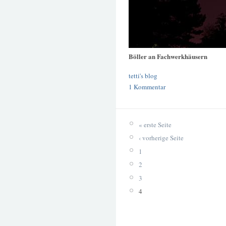
Böller an Fachwerkhäusern
tetti's blog
1 Kommentar
« erste Seite
‹ vorherige Seite
1
2
3
4