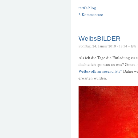
tetti's blog
3 Kommentare
WeibsBILDER
Sonntag, 24. Januar 2010 - 18:34 – tetti
Als ich die Tage die Einladung zu 
dachte ich spontan an was? Genau,
Weibsvolk anwesend ist?“
Daher war
erwarten würden.