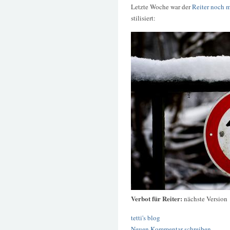
Letzte Woche war der
Reiter noch m
stilisiert:
Verbot für Reiter:
nächste Version
tetti's blog
Neuen Kommentar schreiben