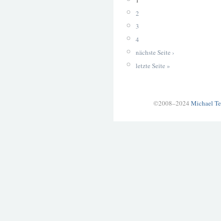
1
2
3
4
nächste Seite ›
letzte Seite »
©2008–2024
Michael Te