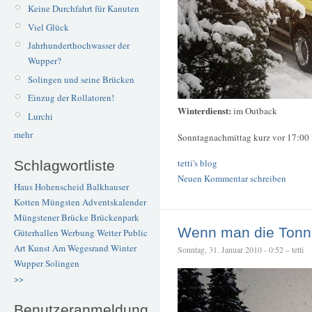
Keine Durchfahrt für Kanuten
Viel Glück
Jahrhunderthochwasser der
Wupper?
Solingen und seine Brücken
Einzug der Rollatoren!
Winterdienst:
im Outback
Lurchi
mehr
Sonntagnachmittag kurz vor 17:00
tetti's blog
Schlagwortliste
Neuen Kommentar schreiben
Haus Hohenscheid
Balkhauser
Kotten
Müngsten
Adventskalender
Müngstener Brücke
Brückenpark
Wenn man die Tonne
Güterhallen
Werbung
Wetter
Public
Art
Kunst
Am Wegesrand
Winter
Sonntag, 31. Januar 2010 - 0:52 – tetti
Wupper
Solingen
>>
Benutzeranmeldung